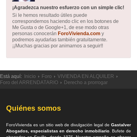
¡Agradezca nuestro esfuerzo con un simple clic!
Si le hemos resultado útiles puede
correspondernos haciendo clic en los botones de
Me Gusta o de Google+1, de ese modo otras
personas conocerán
ForoVivienda.com
y
podremos ayudarlas también gratuitamente.
¡¡Muchas gracias por animarnos a seguir!!
Está aquí:
Inicio
Foro
VIVIENDA EN ALQUILER
Foro del ARRENDATARIO
Derecho a prorrogar
Quiénes somos
ForoVivienda es un sitio web de divulgación legal de
Gastalver
Abogados, especialistas en derecho inmobiliario
. Bufete de
abogados en Sevilla
, desde 1976. Nuestro empeño es ofrecer