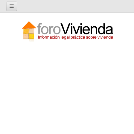
Inicio
Foro
Nuevo tema
Buscar en el foro
Categorías
Temas recientes
Reglas del Foro
Ayuda
Artículos
Artículos sobre Vivienda en Alquiler
Artículos sobre Vivienda en Propiedad
Artículos sobre la Comunidad de Propietarios