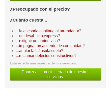
¿Preocupado con el precio?
¿Cuánto cuesta...
.
..la
asesoría continua al arrendador
?
...un
desahucio express
?
...extiguir un proindiviso
?
...impugnar un acuerdo de comunidad
?
...anular la cláusula suelo
?
...reclamar defectos constructivos
?
Esta es sólo una muestra de mis servicios.
Conozca el precio cerrado de nuestros
servicios.