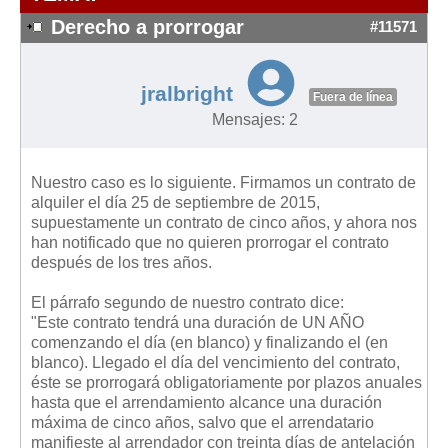
Modelos de Contratos
Derecho a prorrogar
#11571
Requerimientos y comunicaciones
Formularios sobre Propiedad Horizontal
jralbright
Modelos de Convocatoria de Junta de Propietarios
Fuera de línea
Mensajes: 2
Modelos de Acta de Junta de Propietarios
Requerimientos y comunicaciones
Nuestro caso es lo siguiente. Firmamos un contrato de
Legislación
alquiler el día 25 de septiembre de 2015,
supuestamente un contrato de cinco años, y ahora nos
Legislación sobre Arrendamientos Urbanos
han notificado que no quieren prorrogar el contrato
Legislación sobre la Comunidad de Propietarios
después de los tres años.
Legislación sobre Adquisición de Vivienda en Propiedad
El párrafo segundo de nuestro contrato dice:
Legislación de interés práctico
"Este contrato tendrá una duración de UN AÑO
comenzando el día (en blanco) y finalizando el (en
Diccionario
blanco). Llegado el día del vencimiento del contrato,
éste se prorrogará obligatoriamente por plazos anuales
Usuario
hasta que el arrendamiento alcance una duración
máxima de cinco años, salvo que el arrendatario
Entrar / Salir
manifieste al arrendador con treinta días de antelación