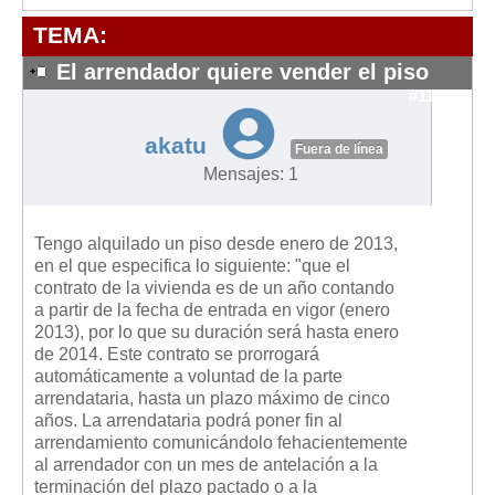
Modelos de Contratos
TEMA:
Requerimientos y comunicaciones
Formularios sobre Propiedad Horizontal
El arrendador quiere vender el piso
#11570
Modelos de Convocatoria de Junta de Propietarios
Modelos de Acta de Junta de Propietarios
akatu
Fuera de línea
Requerimientos y comunicaciones
Mensajes: 1
Legislación
Tengo alquilado un piso desde enero de 2013,
Legislación sobre Arrendamientos Urbanos
en el que especifica lo siguiente: "que el
Legislación sobre la Comunidad de Propietarios
contrato de la vivienda es de un año contando
a partir de la fecha de entrada en vigor (enero
Legislación sobre Adquisición de Vivienda en Propiedad
2013), por lo que su duración será hasta enero
Legislación de interés práctico
de 2014. Este contrato se prorrogará
automáticamente a voluntad de la parte
Diccionario
arrendataria, hasta un plazo máximo de cinco
años. La arrendataria podrá poner fin al
Usuario
arrendamiento comunicándolo fehacientemente
al arrendador con un mes de antelación a la
Entrar / Salir
terminación del plazo pactado o a la