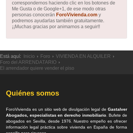
correspondernos haciendo clic en los botones de
Me Gusta o de Google+1, de ese modo otras
personas conocerán
ForoVivienda.com
y
podremos ayudarlas también gratuitamente.
¡¡Muchas gracias por animarnos a seguir!!
Está aquí:
Inicio
Foro
VIVIENDA EN ALQUILER
Foro del ARRENDATARIO
El arrendador quiere vender el piso
Quiénes somos
ForoVivienda es un sitio web de divulgación legal de
Gastalver
Abogados, especialistas en derecho inmobiliario
. Bufete de
abogados en Sevilla
, desde 1976. Nuestro empeño es ofrecer
información legal práctica sobre vivienda en España de forma
sencilla pero rigurosa.