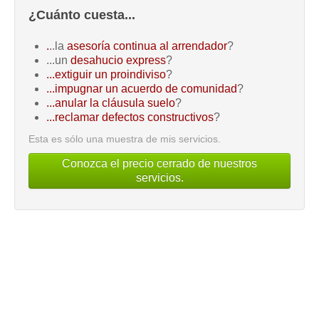
¿Cuánto cuesta...
.
..la
asesoría continua al arrendador
?
...un
desahucio express
?
...extiguir un proindiviso
?
...impugnar un acuerdo de comunidad
?
...anular la cláusula suelo
?
...reclamar defectos constructivos
?
Esta es sólo una muestra de mis servicios.
Conozca el precio cerrado de nuestros
servicios.