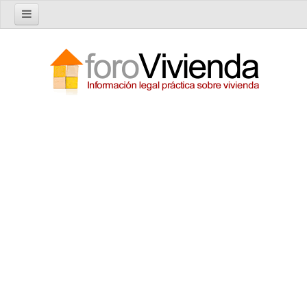
Inicio
Foro
Nuevo tema
Buscar en el foro
Categorías
Temas recientes
Reglas del Foro
Ayuda
Artículos
Artículos sobre Vivienda en Alquiler
Artículos sobre Vivienda en Propiedad
Artículos sobre la Comunidad de Propietarios