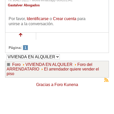
Tlf.954275121 / Móvil/Whatsapp 609181541
Gastalver Abogados
Por favor,
Identificarse
o
Crear cuenta
para
unirse a la conversación.
Página:
1
Foro
VIVIENDA EN ALQUILER
Foro del
ARRENDATARIO
El arrendador quiere vender el
piso
Gracias a
Foro Kunena