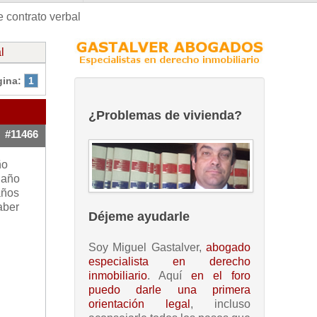
 contrato verbal
l
gina:
1
¿Problemas de vivienda?
#11466
ño
 año
años
aber
Déjeme ayudarle
Soy Miguel Gastalver,
abogado
especialista en derecho
inmobiliario
. Aquí
en el foro
puedo darle una primera
orientación legal
, incluso