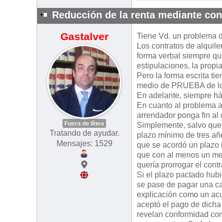
Reducción de la renta mediante con
Gastalver
Tiene Vd. un problema
Los contratos de alquile
forma verbal siempre que
estipulaciones, la prop
Pero la forma escrita ti
medio de PRUEBA de lo 
En adelante, siempre hág
En cuanto al problema ac
arrendador ponga fin al 
Fuera de línea
Simplemente, salvo que 
Tratando de ayudar.
plazo mínimo de tres año
Mensajes: 1529
que se acordó un plazo i
que con al menos un mes
quería prorrogar el contr
Si el plazo pactado hub
se pase de pagar una ca
explicación como un acu
aceptó el pago de dicha 
revelan conformidad con