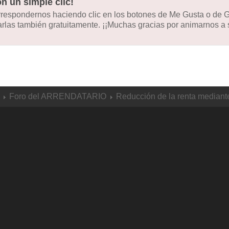
n un simple clic!
orrespondernos haciendo clic en los botones de Me Gusta o de
las también gratuitamente. ¡¡Muchas gracias por animarnos a s
Foro del ARRENDATARIO
Reducción de la renta mediante