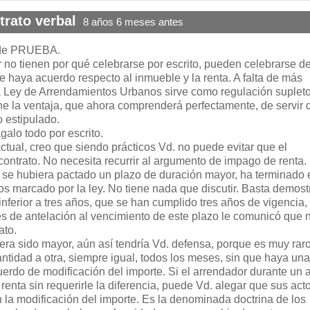
trato verbal
8 años 6 meses antes
 de PRUEBA.
r no tienen por qué celebrarse por escrito, pueden celebrarse d
 haya acuerdo respecto al inmueble y la renta. A falta de más
ia Ley de Arrendamientos Urbanos sirve como regulación supleto
ene la ventaja, que ahora comprenderá perfectamente, de servir 
estipulado.
alo todo por escrito.
tual, creo que siendo prácticos Vd. no puede evitar que el
contrato. No necesita recurrir al argumento de impago de renta.
se hubiera pactado un plazo de duración mayor, ha terminado 
s marcado por la ley. No tiene nada que discutir. Basta demost
nferior a tres años, que se han cumplido tres años de vigencia,
 de antelación al vencimiento de este plazo le comunicó que 
ato.
iera sido mayor, aún así tendría Vd. defensa, porque es muy rar
ntidad a otra, siempre igual, todos los meses, sin que haya una
erdo de modificación del importe. Si el arrendador durante un 
renta sin requerirle la diferencia, puede Vd. alegar que sus act
 la modificación del importe. Es la denominada doctrina de los