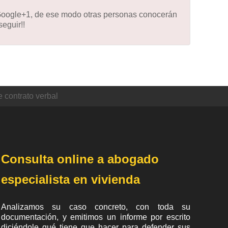
 Google+1, de ese modo otras personas conocerán
eguir!!
 contrato verbal
Consulta online a abogado
especialista en vivienda
Analizamos su caso concreto, con toda su
documentación, y emitimos un informe por escrito
diciéndole qué tiene que hacer para defender sus