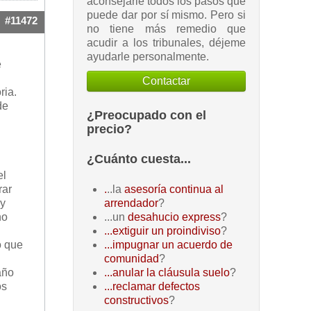
aconsejarle todos los pasos que
puede dar por sí mismo. Pero si
#11472
no tiene más remedio que
acudir a los tribunales, déjeme
ayudarle personalmente.
e
Contactar
ria.
de
¿Preocupado con el
precio?
¿Cuánto cuesta...
el
rar
.
..la
asesoría continua al
 y
arrendador
?
no
...un
desahucio express
?
...extiguir un proindiviso
?
o que
...impugnar un acuerdo de
comunidad
?
año
...anular la cláusula suelo
?
os
...reclamar defectos
constructivos
?