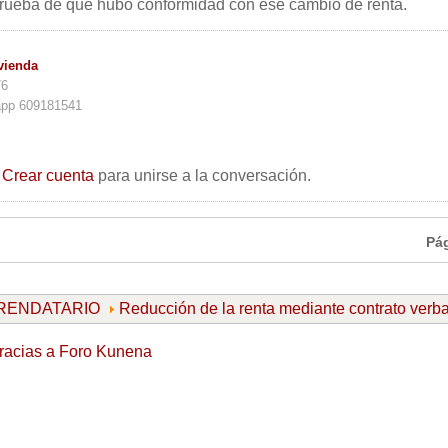
 prueba de que hubo conformidad con ese cambio de renta.
vienda
76
app 609181541
o
Crear cuenta
para unirse a la conversación.
Pá
ARRENDATARIO
Reducción de la renta mediante contrato verba
racias a
Foro Kunena