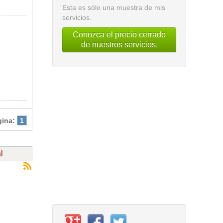
Esta es sólo una muestra de mis
servicios.
Conozca el precio cerrado
de nuestros servicios.
gina:
1
l