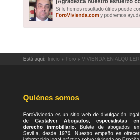
¡Agradezca nuestro esfuerzo co
Si le hemos resultado útiles puede c
ForoVivienda.com
y podremos ayudar
Está aquí:
Inicio
Foro
VIVIENDA EN ALQUILER
Quiénes somos
ForoVivienda es un sitio web de divulgación legal
de
Gastalver Abogados, especialistas en
derecho inmobiliario
. Bufete de
abogados en
Sevilla
, desde 1976. Nuestro empeño es ofrecer
información legal práctica sobre vivienda en España