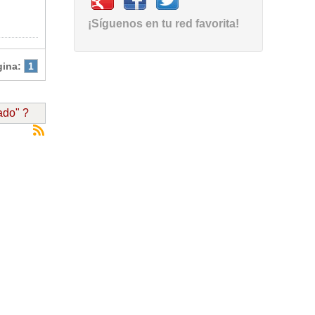
¡Síguenos en tu red favorita!
gina:
1
ado" ?