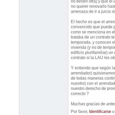
no tienen otra) y que el
no querer renovarlo has
amenaza de ir a juicio s
El hecho es que el arren
convencido que puede pr
como se menciona en el 
trataba de un contrato t
temporada, y conocen el
vivienda (y no de tempor
edificio plurifamiliar) 
contrato si la LAU les o
Y entiendo que según la 
arrendador) quisieramos
de todas maneras conti
nuestro) con el arrenda
nuestro derecho de pror
correcto ?
Muchas gracias de ante
Por favor,
Identificarse