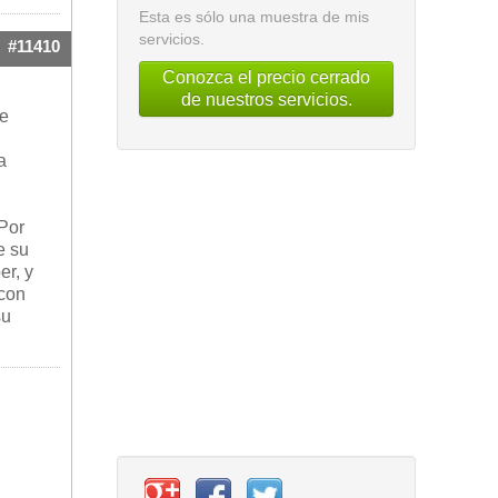
Esta es sólo una muestra de mis
servicios.
#11410
Conozca el precio cerrado
de nuestros servicios.
de
a
 Por
e su
er, y
 con
su