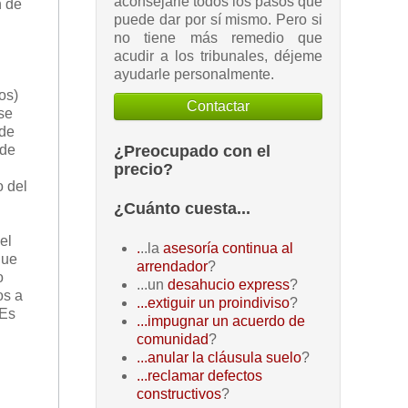
aconsejarle todos los pasos que
n de
puede dar por sí mismo. Pero si
no tiene más remedio que
acudir a los tribunales, déjeme
ayudarle personalmente.
os)
Contactar
se
 de
¿Preocupado con el
 de
precio?
o del
¿Cuánto cuesta...
el
.
..la
asesoría continua al
que
arrendador
?
o
...un
desahucio express
?
os a
...extiguir un proindiviso
?
 Es
...impugnar un acuerdo de
comunidad
?
...anular la cláusula suelo
?
...reclamar defectos
constructivos
?