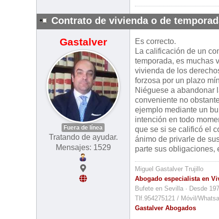
Contrato de vivienda o de temporad
Gastalver
Es correcto.
La calificación de un co
temporada, es muchas ve
vivienda de los derechos
forzosa por un plazo mí
Niéguese a abandonar la
conveniente no obstante
ejemplo mediante un bur
intención en todo moment
Fuera de línea
que se si se calificó el 
Tratando de ayudar.
ánimo de privarle de sus
Mensajes: 1529
parte sus obligaciones, 
Miguel Gastalver Trujillo
Abogado especialista en Vi
Bufete en Sevilla · Desde 19
Tlf.954275121 / Móvil/Whats
Gastalver Abogados