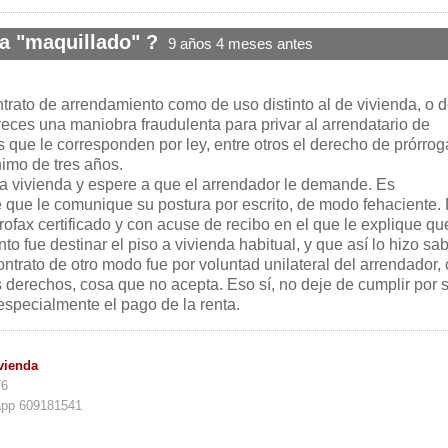
a "maquillado" ?
9 años 4 meses antes
ntrato de arrendamiento como de uso distinto al de vivienda, o 
ces una maniobra fraudulenta para privar al arrendatario de
 que le corresponden por ley, entre otros el derecho de prórrog
nimo de tres años.
 vivienda y espere a que el arrendador le demande. Es
 que le comunique su postura por escrito, de modo fehaciente.
ofax certificado y con acuse de recibo en el que le explique qu
o fue destinar el piso a vivienda habitual, y que así lo hizo sab
contrato de otro modo fue por voluntad unilateral del arrendador,
 derechos, cosa que no acepta. Eso sí, no deje de cumplir por 
especialmente el pago de la renta.
vienda
76
app 609181541