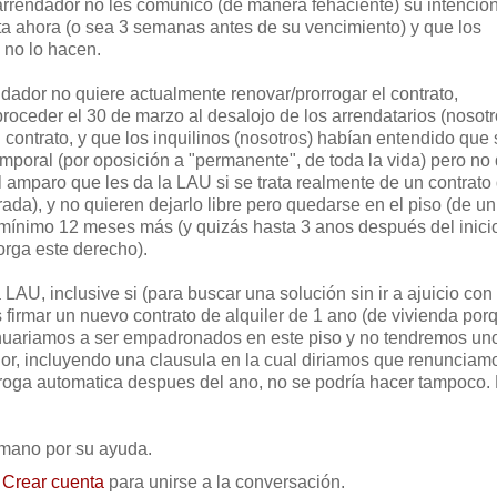
 arrendador no les comunicó (de manera fehaciente) su intenció
ta ahora (o sea 3 semanas antes de su vencimiento) y que los
i no lo hacen.
dador no quiere actualmente renovar/prorrogar el contrato,
oceder el 30 de marzo al desalojo de los arrendatarios (nosotr
contrato, y que los inquilinos (nosotros) habían entendido que 
emporal (por oposición a "permanente", de toda la vida) pero no
 amparo que les da la LAU si se trata realmente de un contrato
ada), y no quieren dejarlo libre pero quedarse en el piso (de un
un mínimo 12 meses más (y quizás hasta 3 anos después del inici
torga este derecho).
LAU, inclusive si (para buscar una solución sin ir a ajuicio con 
 firmar un nuevo contrato de alquiler de 1 ano (de vivienda por
nuariamos a ser empadronados en este piso y no tendremos un
dor, incluyendo una clausula en la cual diriamos que renunciam
roga automatica despues del ano, no se podría hacer tampoco.
mano por su ayuda.
o
Crear cuenta
para unirse a la conversación.