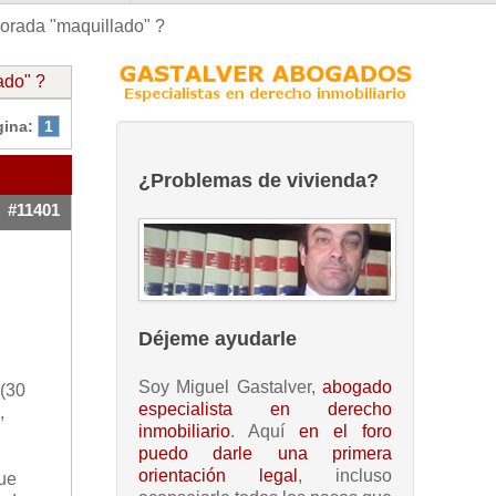
porada "maquillado" ?
ado" ?
gina:
1
¿Problemas de vivienda?
#11401
Déjeme ayudarle
Soy Miguel Gastalver,
abogado
 (30
especialista en derecho
,
inmobiliario
. Aquí
en el foro
puedo darle una primera
orientación legal
, incluso
que