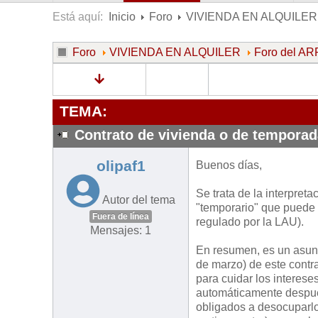
Está aquí:
Inicio
Foro
VIVIENDA EN ALQUILER
Foro
VIVIENDA EN ALQUILER
Foro del 
TEMA:
Contrato de vivienda o de temporad
olipaf1
Buenos días,
Se trata de la interpreta
Autor del tema
"temporario" que puede 
Fuera de línea
regulado por la LAU).
Mensajes: 1
En resumen, es un asunto
de marzo) de este contr
para cuidar los interese
automáticamente después 
obligados a desocuparlo