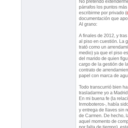
No pretendo extenderme
párrafos los puntos más
escribirme por privado (
documentación que apor
Al grano:
A finales de 2012, y tr
al piso en cuestión. La 
trató como un arrendamie
medio) ya que el piso e
del marido de quien figu
cargo de la gestión de l
contrato de arrendamien
papel con marca de agu
Todo transcurrió bien ha
trasladarme yo a Madri
En mi buena fe (la rela
Inmoboteros-, había sid
y entrega de llaves sin 
de Carmen. De hecho, la
aquel momento de compl
por falta de tiempo), es