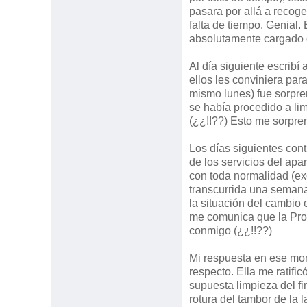
pasara por allá a recoge
falta de tiempo. Genial
absolutamente cargado 
Al día siguiente escribí
ellos les conviniera par
mismo lunes) fue sorpr
se había procedido a lim
(¿¿!!??) Esto me sorpre
Los días siguientes con
de los servicios del ap
con toda normalidad (exc
transcurrida una semana.
la situación del cambio 
me comunica que la Pro
conmigo (¿¿!!??)
Mi respuesta en ese mom
respecto. Ella me ratific
supuesta limpieza del f
rotura del tambor de la