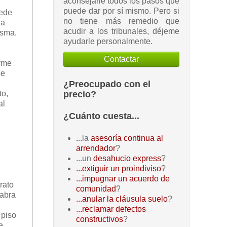
aconsejarle todos los pasos que
puede dar por sí mismo. Pero si
uede
no tiene más remedio que
la
acudir a los tribunales, déjeme
isma.
ayudarle personalmente.
Contactar
arme
se
¿Preocupado con el
precio?
to,
al
¿Cuánto cuesta...
.
..la
asesoría continua al
arrendador
?
...un
desahucio express
?
...extiguir un proindiviso
?
...impugnar un acuerdo de
rato
comunidad
?
labra
...anular la cláusula suelo
?
n
...reclamar defectos
 piso
constructivos
?
e