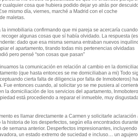
r cualquier cosa que hubiera podido dejar yo atrás por descuid
. Ese mismo día, viernes, marché a Madrid con el coche
de maletas.
 a la inmobiliaria confirmando que mi pareja se acercaría cuando
a recoger algunas cosas que sí había olvidado. La respuesta (e
endente: dado que esa misma semana entraban nuevos inquilin
piar el apartamento, tirando todas mis pertenencias olvidadas
ndió pero pensé “son cosas que pasan”
tinuamos la comunicación en relación al cambio en la domicilia
artamento (que hasta entonces se me domiciliaban a mi) Todo si
eptuando cierta falta de diligencia por falta de Inmoboteros) ha
 Fue entonces cuando, al solicitar yo se me pusiera al corrient
en la domiciliación de los servicios del apartamento, Inmoboter
piedad está procediendo a reparar el inmueble, muy disgustad
ento es llamar directamente a Carmen y solicitarle aclaración 
ó la historia de los desperfectos, según ella encontrados durante
in de semana anterior. Desperfectos impresionantes, incluyendo 
 lavadora, un estado extremo de suciedad e incluso… un agujero