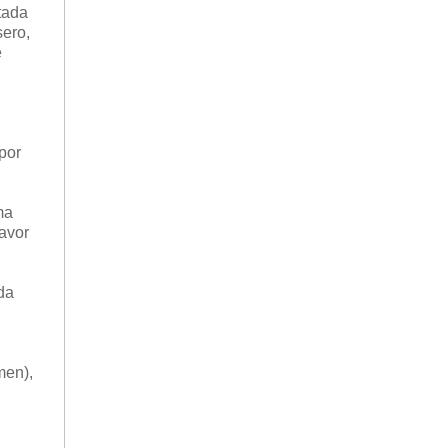
tada
sero,
e
por
ma
favor
da
men),