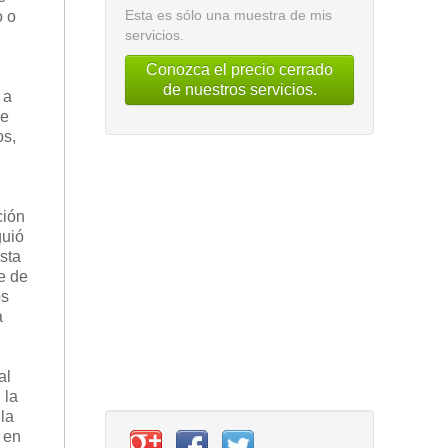
Esta es sólo una muestra de mis
o o
servicios.
Conozca el precio cerrado
de nuestros servicios.
 a
se
os,
ción
guió
sta
e de
os
a
al
 la
la
 en