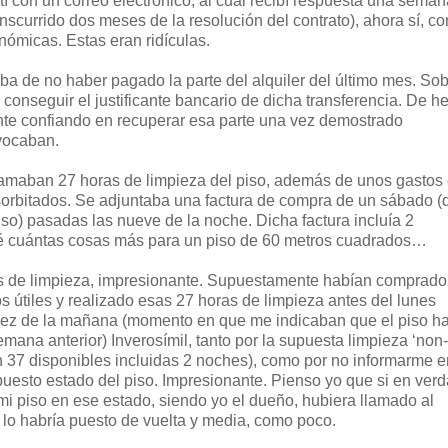
stí con un correo electrónico, al cual recibí respuesta una sema
nscurrido dos meses de la resolución del contrato), ahora sí, co
nómicas. Estas eran ridículas.
ba de no haber pagado la parte del alquiler del último mes. So
 conseguir el justificante bancario de dicha transferencia. De h
iente confiando en recuperar esa parte una vez demostrado
vocaban.
lamaban 27 horas de limpieza del piso, además de unos gastos
sorbitados. Se adjuntaba una factura de compra de un sábado (
piso) pasadas las nueve de la noche. Dicha factura incluía 2
 sé cuántas cosas más para un piso de 60 metros cuadrados…
as de limpieza, impresionante. Supuestamente habían comprado
 útiles y realizado esas 27 horas de limpieza antes del lunes
diez de la mañana (momento en que me indicaban que el piso h
emana anterior) Inverosímil, tanto por la supuesta limpieza ‘non-
n 37 disponibles incluidas 2 noches), como por no informarme e
esto estado del piso. Impresionante. Pienso yo que si en ver
i piso en ese estado, siendo yo el dueño, hubiera llamado al
 y lo habría puesto de vuelta y media, como poco.