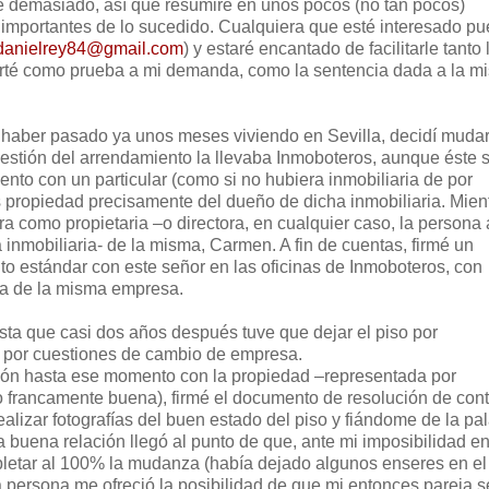
 demasiado, así que resumiré en unos pocos (no tan pocos)
 importantes de lo sucedido. Cualquiera que esté interesado p
danielrey84@gmail.com
) y estaré encantado de facilitarle tanto 
té como prueba a mi demanda, como la sentencia dada a la m
as haber pasado ya unos meses viviendo en Sevilla, decidí mud
gestión del arrendamiento la llevaba Inmoboteros, aunque éste 
nto con un particular (como si no hubiera inmobiliaria de por
s propiedad precisamente del dueño de dicha inmobiliaria. Mien
ra como propietaria –o directora, en cualquier caso, la persona 
a inmobiliaria- de la misma, Carmen. A fin de cuentas, firmé un
to estándar con este señor en las oficinas de Inmoboteros, con
a de la misma empresa.
sta que casi dos años después tuve que dejar el piso por
d por cuestiones de cambio de empresa.
ción hasta ese momento con la propiedad –representada por
o francamente buena), firmé el documento de resolución de cont
realizar fotografías del buen estado del piso y fiándome de la pa
 buena relación llegó al punto de que, ante mi imposibilidad e
etar al 100% la mudanza (había dejado algunos enseres en el
ta persona me ofreció la posibilidad de que mi entonces pareja s