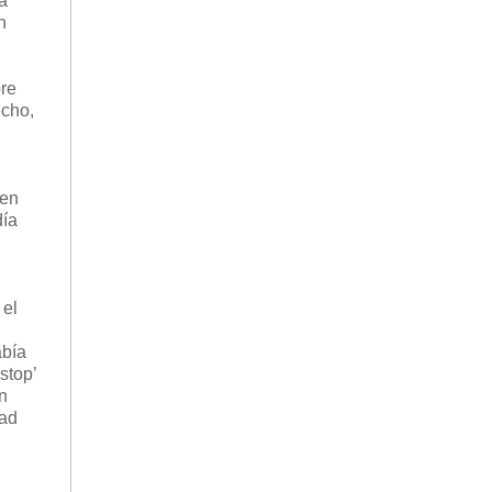
na
n
bre
echo,
 en
día
 el
abía
stop’
n
dad