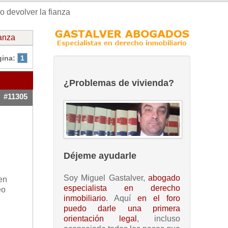
 devolver la fianza
ianza
gina:
1
¿Problemas de vivienda?
#11305
Déjeme ayudarle
Soy Miguel Gastalver,
abogado
en
especialista en derecho
eo
inmobiliario
. Aquí
en el foro
puedo darle una primera
orientación legal
, incluso