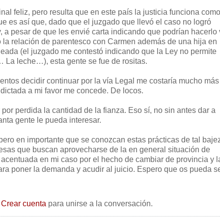
nal feliz, pero resulta que en este país la justicia funciona com
ue es así que, dado que el juzgado que llevó el caso no logró
, a pesar de que les envié carta indicando que podrían hacerlo 
o la relación de parentesco con Carmen además de una hija en
eada (el juzgado me contestó indicando que la Ley no permite
… La leche…), esta gente se fue de rositas.
entos decidir continuar por la vía Legal me costaría mucho más
 dictada a mi favor me concede. De locos.
 por perdida la cantidad de la fianza. Eso sí, no sin antes dar a
anta gente le pueda interesar.
 pero en importante que se conozcan estas prácticas de tal baje
esas que buscan aprovecharse de la en general situación de
, acentuada en mi caso por el hecho de cambiar de provincia y l
ara poner la demanda y acudir al juicio. Espero que os pueda se
o
Crear cuenta
para unirse a la conversación.