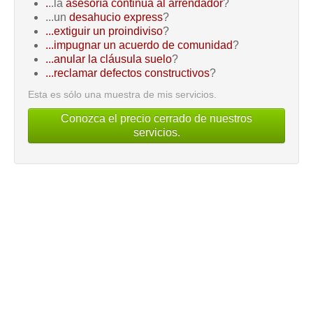
.
..la
asesoría continua al arrendador
?
...un
desahucio express
?
...extiguir un proindiviso
?
...impugnar un acuerdo de comunidad
?
...anular la cláusula suelo
?
...reclamar defectos constructivos
?
Esta es sólo una muestra de mis servicios.
Conozca el precio cerrado de nuestros
servicios.