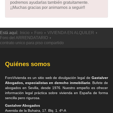
podremos ayudarlas también gratuitamente.
¡¡Muchas gracias por animarnos a seguir!!
Está aquí:
Inicio
Foro
VIVIENDA EN ALQUILER
Foro del ARRENDATARIO
contrato unico para piso compartido
Quiénes somos
ForoVivienda es un sitio web de divulgación legal de
Gastalver
Abogados, especialistas en derecho inmobiliario
. Bufete de
abogados en Sevilla
, desde 1976. Nuestro empeño es ofrecer
información legal práctica sobre vivienda en España de forma
sencilla pero rigurosa.
Gastalver Abogados
Avenida de la Buhaira, 17. Blq. 1. 4º-A