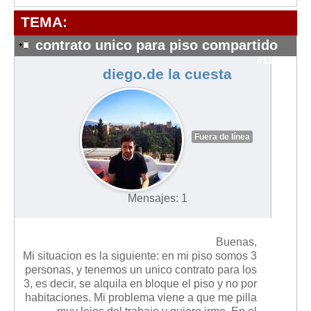
Modelos de Contratos
TEMA:
Requerimientos y comunicaciones
Formularios sobre Propiedad Horizontal
contrato unico para piso compartido
#11237
Modelos de Convocatoria de Junta de Propietarios
diego.de la cuesta
Modelos de Acta de Junta de Propietarios
Requerimientos y comunicaciones
Legislación
Fuera de línea
Legislación sobre Arrendamientos Urbanos
Legislación sobre la Comunidad de Propietarios
Mensajes: 1
Legislación sobre Adquisición de Vivienda en Propiedad
Legislación de interés práctico
Buenas,
Diccionario
Mi situacion es la siguiente: en mi piso somos 3
personas, y tenemos un unico contrato para los
Usuario
3, es decir, se alquila en bloque el piso y no por
habitaciones. Mi problema viene a que me pilla
Entrar / Salir