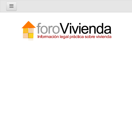
Inicio
Foro
Nuevo tema
Buscar en el foro
Categorías
Temas recientes
Reglas del Foro
Ayuda
Artículos
Artículos sobre Vivienda en Alquiler
Artículos sobre Vivienda en Propiedad
Artículos sobre la Comunidad de Propietarios