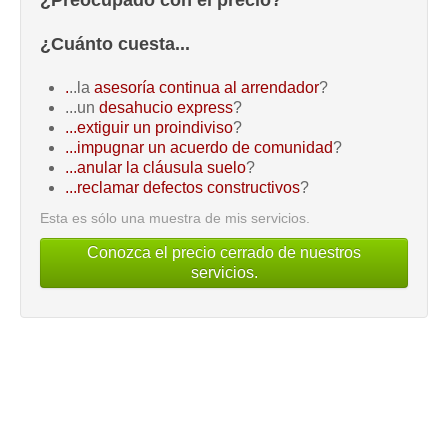
¿Cuánto cuesta...
.
..la
asesoría continua al arrendador
?
...un
desahucio express
?
...extiguir un proindiviso
?
...impugnar un acuerdo de comunidad
?
...anular la cláusula suelo
?
...reclamar defectos constructivos
?
Esta es sólo una muestra de mis servicios.
Conozca el precio cerrado de nuestros
servicios.