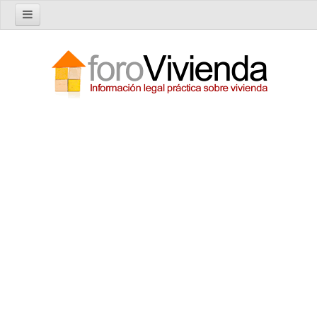
Inicio
Foro
Nuevo tema
Buscar en el foro
Categorías
Temas recientes
Reglas del Foro
Ayuda
Artículos
Artículos sobre Vivienda en Alquiler
Artículos sobre Vivienda en Propiedad
Artículos sobre la Comunidad de Propietarios