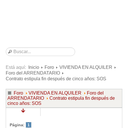
Consultas resueltas sobre Vivienda en Alquiler
Consultas resueltas sobre Vivienda en Propiedad
Consultas resueltas sobre la Comunidad de Propietarios
Formularios
Formularios de Arrendamientos Urbanos
Contratos de Arrendamiento
De vivienda
De uso distinto al de vivienda
Está aquí:
Inicio
Foro
VIVIENDA EN ALQUILER
Foro del ARRENDATARIO
Otros contratos de Arrendamiento
Contrato estipula fin después de cinco años: SOS
Requerimientos y comunicaciones
Para contratos posteriores al 6 de junio de 2013
Foro
VIVIENDA EN ALQUILER
Foro del
ARRENDATARIO
Contrato estipula fin después de
Para contratos anteriores al 6 de junio de 2013
cinco años: SOS
Para contratos de Renta Antigua
Formularios sobre Vivienda en Propiedad
Página:
1