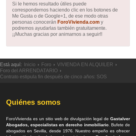
Si le hemos resultado útiles puede
correspondernos haciendo clic en los botones de
Me Gusta o de Google+1, de ese modo otras
personas conocerán
ForoVivienda.com
y
podremos ayudarlas también gratuitamente.
¡¡Muchas gracias por animarnos a seguir!!
Está aquí:
Inicio
Foro
VIVIENDA EN ALQUILER
Foro del ARRENDATARIO
Contrato estipula fin después de cinco años: SOS
Quiénes somos
ForoVivienda es un sitio web de divulgación legal de
Gastalver
Abogados, especialistas en derecho inmobiliario
. Bufete de
abogados en Sevilla
, desde 1976. Nuestro empeño es ofrecer