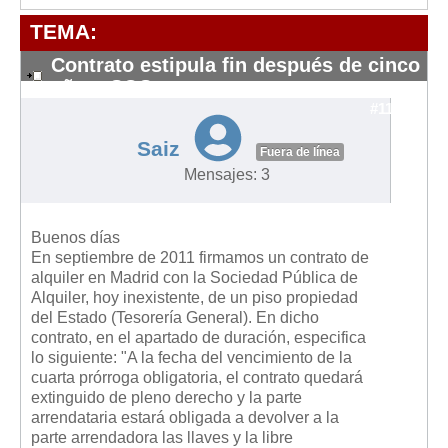
Modelos de Contratos
TEMA:
Requerimientos y comunicaciones
Formularios sobre Propiedad Horizontal
Contrato estipula fin después de cinco
años: SOS
Modelos de Convocatoria de Junta de Propietarios
#11090
Modelos de Acta de Junta de Propietarios
Saiz
Fuera de línea
Requerimientos y comunicaciones
Mensajes: 3
Legislación
Legislación sobre Arrendamientos Urbanos
Buenos días
Legislación sobre la Comunidad de Propietarios
En septiembre de 2011 firmamos un contrato de
alquiler en Madrid con la Sociedad Pública de
Legislación sobre Adquisición de Vivienda en Propiedad
Alquiler, hoy inexistente, de un piso propiedad
del Estado (Tesorería General). En dicho
Legislación de interés práctico
contrato, en el apartado de duración, especifica
Diccionario
lo siguiente: "A la fecha del vencimiento de la
cuarta prórroga obligatoria, el contrato quedará
Usuario
extinguido de pleno derecho y la parte
arrendataria estará obligada a devolver a la
Entrar / Salir
parte arrendadora las llaves y la libre