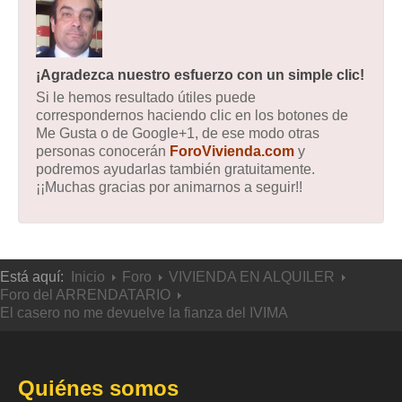
¡Agradezca nuestro esfuerzo con un simple clic!
Si le hemos resultado útiles puede
correspondernos haciendo clic en los botones de
Me Gusta o de Google+1, de ese modo otras
personas conocerán
ForoVivienda.com
y
podremos ayudarlas también gratuitamente.
¡¡Muchas gracias por animarnos a seguir!!
Está aquí:
Inicio
Foro
VIVIENDA EN ALQUILER
Foro del ARRENDATARIO
El casero no me devuelve la fianza del IVIMA
Quiénes somos