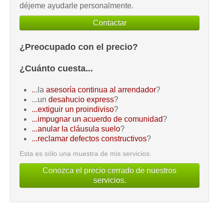
déjeme ayudarle personalmente.
Contactar
¿Preocupado con el precio?
¿Cuánto cuesta...
.
..la
asesoría continua al arrendador
?
...un
desahucio express
?
...extiguir un proindiviso
?
...impugnar un acuerdo de comunidad
?
...anular la cláusula suelo
?
...reclamar defectos constructivos
?
Esta es sólo una muestra de mis servicios.
Conozca el precio cerrado de nuestros
servicios.