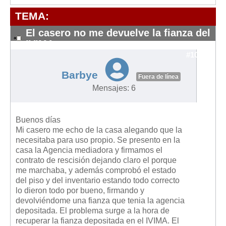
Modelos de Contratos
TEMA:
Requerimientos y comunicaciones
Formularios sobre Propiedad Horizontal
El casero no me devuelve la fianza del
IVIMA
Modelos de Convocatoria de Junta de Propietarios
#10823
Modelos de Acta de Junta de Propietarios
Barbye
Fuera de línea
Requerimientos y comunicaciones
Mensajes: 6
Legislación
Legislación sobre Arrendamientos Urbanos
Buenos días
Legislación sobre la Comunidad de Propietarios
Mi casero me echo de la casa alegando que la
necesitaba para uso propio. Se presento en la
Legislación sobre Adquisición de Vivienda en Propiedad
casa la Agencia mediadora y firmamos el
contrato de rescisión dejando claro el porque
Legislación de interés práctico
me marchaba, y además comprobó el estado
Diccionario
del piso y del inventario estando todo correcto
lo dieron todo por bueno, firmando y
Usuario
devolviéndome una fianza que tenia la agencia
depositada. El problema surge a la hora de
Entrar / Salir
recuperar la fianza depositada en el IVIMA. El