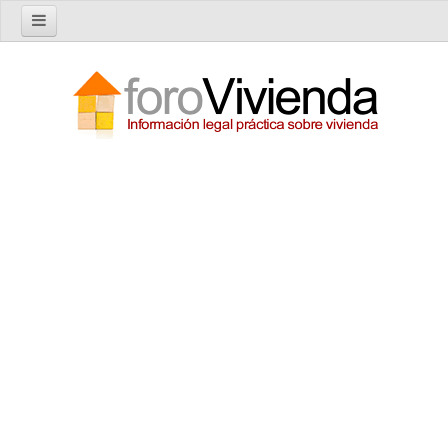
Inicio
Foro
Nuevo tema
Buscar en el foro
Categorías
Temas recientes
Reglas del Foro
Ayuda
Artículos
Artículos sobre Vivienda en Alquiler
Artículos sobre Vivienda en Propiedad
Artículos sobre la Comunidad de Propietarios