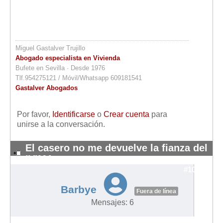
Miguel Gastalver Trujillo
Abogado especialista en Vivienda
Bufete en Sevilla · Desde 1976
Tlf.954275121 / Móvil/Whatsapp 609181541
Gastalver Abogados
Por favor,
Identificarse
o
Crear cuenta
para
unirse a la conversación.
El casero no me devuelve la fianza del
IVIMA
#10859
Barbye
Fuera de línea
Mensajes: 6