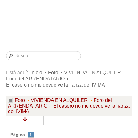
Consultas resueltas sobre Vivienda en Alquiler
Consultas resueltas sobre Vivienda en Propiedad
Consultas resueltas sobre la Comunidad de Propietarios
Formularios
Formularios de Arrendamientos Urbanos
Contratos de Arrendamiento
De vivienda
De uso distinto al de vivienda
Está aquí:
Inicio
Foro
VIVIENDA EN ALQUILER
Foro del ARRENDATARIO
Otros contratos de Arrendamiento
El casero no me devuelve la fianza del IVIMA
Requerimientos y comunicaciones
Para contratos posteriores al 6 de junio de 2013
Foro
VIVIENDA EN ALQUILER
Foro del
ARRENDATARIO
El casero no me devuelve la fianza
Para contratos anteriores al 6 de junio de 2013
del IVIMA
Para contratos de Renta Antigua
Formularios sobre Vivienda en Propiedad
Página:
1