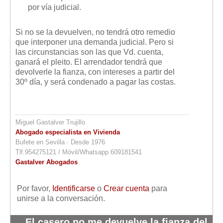
por vía judicial.
Si no se la devuelven, no tendrá otro remedio
que interponer una demanda judicial. Pero si
las circunstancias son las que Vd. cuenta,
ganará el pleito. El arrendador tendrá que
devolverle la fianza, con intereses a partir del
30º día, y será condenado a pagar las costas.
Miguel Gastalver Trujillo
Abogado especialista en Vivienda
Bufete en Sevilla · Desde 1976
Tlf.954275121 / Móvil/Whatsapp 609181541
Gastalver Abogados
Por favor,
Identificarse
o
Crear cuenta
para
unirse a la conversación.
El casero no me devuelve la fianza del