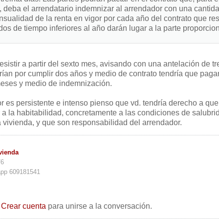
, deba el arrendatario indemnizar al arrendador con una cantid
sualidad de la renta en vigor por cada año del contrato que res
dos de tiempo inferiores al año darán lugar a la parte proporcio
esistir a partir del sexto mes, avisando con una antelación de tr
arían por cumplir dos años y medio de contrato tendría que paga
eses y medio de indemnización.
or es persistente e intenso pienso que vd. tendría derecho a que
r a la habitabilidad, concretamente a las condiciones de salubri
 vivienda, y que son responsabilidad del arrendador.
vienda
76
app 609181541
o
Crear cuenta
para unirse a la conversación.