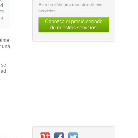
Esta es sólo una muestra de mis
ad
servicios.
te
nal
Conozca el precio cerrado
de nuestros servicios.
einta
r una
 se
dad