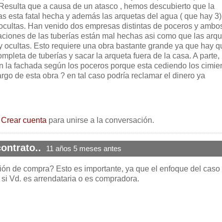
esulta que a causa de un atasco , hemos descubierto que la
ías esta fatal hecha y además las arquetas del agua ( que hay 3)
 ocultas. Han venido dos empresas distintas de poceros y ambo
laciones de las tuberías están mal hechas asi como que las arq
 y ocultas. Esto requiere una obra bastante grande ya que hay q
ompleta de tuberías y sacar la arqueta fuera de la casa. A parte, 
en la fachada según los poceros porque esta cediendo los cimie
go de esta obra ? en tal caso podría reclamar el dinero ya
o
Crear cuenta
para unirse a la conversación.
ontrato..
11 años 5 meses antes
ión de compra? Esto es importante, ya que el enfoque del caso
 si Vd. es arrendataria o es compradora.