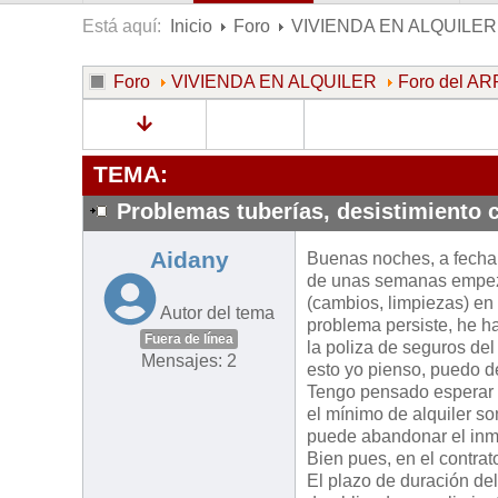
Está aquí:
Inicio
Foro
VIVIENDA EN ALQUILER
Foro
VIVIENDA EN ALQUILER
Foro del 
TEMA:
Problemas tuberías, desistimiento c
Aidany
Buenas noches, a fecha 
de unas semanas empezó 
(cambios, limpiezas) en 
Autor del tema
problema persiste, he ha
Fuera de línea
la poliza de seguros del
Mensajes: 2
esto yo pienso, puedo d
Tengo pensado esperar 
el mínimo de alquiler so
puede abandonar el inmu
Bien pues, en el contrat
El plazo de duración de