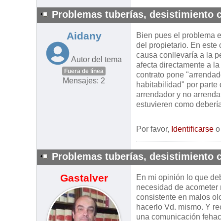
Problemas tuberías, desistimiento c
Aidany
Bien pues el problema es
del propietario. En este
causa conllevaría a la 
Autor del tema
afecta directamente a la
Fuera de línea
contrato pone "arrendad
Mensajes: 2
habitabilidad" por parte
arrendador y no arrenda
estuvieren como debería
Por favor,
Identificarse
Problemas tuberías, desistimiento c
Gastalver
En mi opinión lo que deb
necesidad de acometer r
consistente en malos ol
hacerlo Vd. mismo. Y rec
una comunicación fehacie