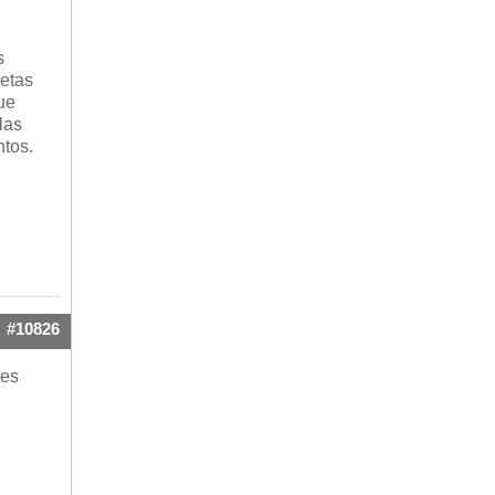
s
uetas
ue
las
ntos.
#10826
 es