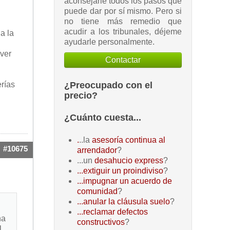
aconsejarle todos los pasos que
puede dar por sí mismo. Pero si
no tiene más remedio que
acudir a los tribunales, déjeme
a la
ayudarle personalmente.
lver
Contactar
¿Preocupado con el
erías
precio?
¿Cuánto cuesta...
.
..la
asesoría continua al
#10675
arrendador
?
...un
desahucio express
?
...extiguir un proindiviso
?
...impugnar un acuerdo de
comunidad
?
...anular la cláusula suelo
?
...reclamar defectos
na
constructivos
?
l