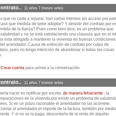
ontrato..
11 años 7 meses antes
 que no cede a reparar. Van varios intentos sin acceso por par
 caso que medida de sebe adoptar? Y desistir del contrato por e
perdida de la fianza? Pues como bien dice, es un problema que
 salubridad y no se está satisfaciendo una clausula que en el 
or esta obligado a mantener la vivienda en buenas condiciones
 del arrendador. Causa de extinción de contrato por culpa de
tario, pues no tengo intención de abandonar si todas las cosas
.
o
Crear cuenta
para unirse a la conversación.
ontrato..
11 años 7 meses antes
ería hacer es notificar por escrito,
de manera fehaciente
, la
eparaciones en la vivienda por existir un problema de salubrid
ores. Si en un plazo razonable el arrendador no las acomete,
lamar al arrendador el importe de la factura, también por medi
nte. Y si no se la paga, descontarla de la renta de alquiler.