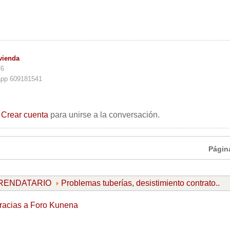
vienda
76
app 609181541
o
Crear cuenta
para unirse a la conversación.
Págin
ARRENDATARIO
Problemas tuberías, desistimiento contrato..
racias a
Foro Kunena