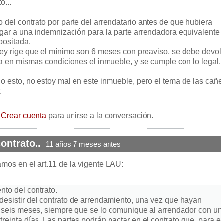
o...
 del contrato por parte del arrendatario antes de que hubiera
gar a una indemnización para la parte arrendadora equivalente 
epositada.
ley rige que el mínimo son 6 meses con preaviso, se debe devo
ga en mismas condiciones el inmueble, y se cumple con lo legal.
o esto, no estoy mal en este inmueble, pero el tema de las cañ
.
o
Crear cuenta
para unirse a la conversación.
ontrato..
11 años 7 meses antes
mos en el art.11 de la vigente LAU:
ento del contrato.
 desistir del contrato de arrendamiento, una vez que hayan
s seis meses, siempre que se lo comunique al arrendador con u
reinta días. Las partes podrán pactar en el contrato que, para e