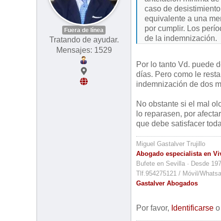
caso de desistimiento
equivalente a una men
por cumplir. Los perío
Fuera de línea
de la indemnización.
Tratando de ayudar.
Mensajes: 1529
Por lo tanto Vd. puede d
días. Pero como le rest
indemnización de dos m
No obstante si el mal ol
lo reparasen, por afecta
que debe satisfacer toda
Miguel Gastalver Trujillo
Abogado especialista en Vi
Bufete en Sevilla · Desde 19
Tlf.954275121 / Móvil/Whats
Gastalver Abogados
Por favor,
Identificarse