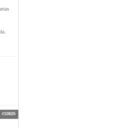
arias
da.
#10825