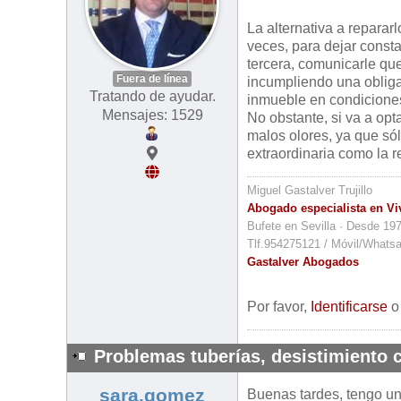
La alternativa a reparar
veces, para dejar consta
tercera, comunicarle que
Fuera de línea
incumpliendo una obliga
Tratando de ayudar.
inmueble en condiciones 
Mensajes: 1529
No obstante, si va a opt
malos olores, ya que só
extraordinaria como la r
Miguel Gastalver Trujillo
Abogado especialista en Vi
Bufete en Sevilla · Desde 19
Tlf.954275121 / Móvil/Whats
Gastalver Abogados
Por favor,
Identificarse
Problemas tuberías, desistimiento c
sara.gomez
Buenas tardes, tengo un