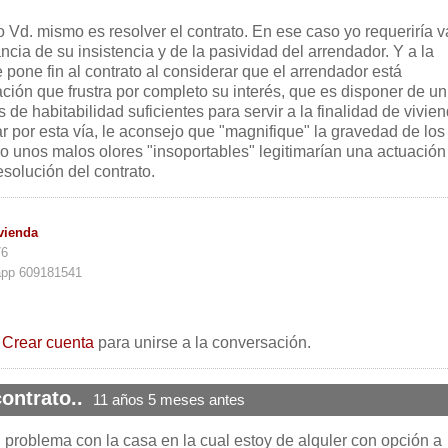
lo Vd. mismo es resolver el contrato. En ese caso yo requeriría v
ncia de su insistencia y de la pasividad del arrendador. Y a la
 pone fin al contrato al considerar que el arrendador está
ción que frustra por completo su interés, que es disponer de un
de habitabilidad suficientes para servir a la finalidad de vivien
ar por esta vía, le aconsejo que "magnifique" la gravedad de los
lo unos malos olores "insoportables" legitimarían una actuación
esolución del contrato.
vienda
76
app 609181541
o
Crear cuenta
para unirse a la conversación.
ontrato..
11 años 5 meses antes
 problema con la casa en la cual estoy de alquler con opción a