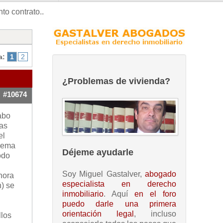
to contrato..
a:
1
2
¿Problemas de vivienda?
#10674
abo
nas
el
blema
Déjeme ayudarle
odo
Soy Miguel Gastalver,
abogado
hora
especialista en derecho
n) se
inmobiliario
. Aquí
en el foro
puedo darle una primera
orientación legal
, incluso
llos