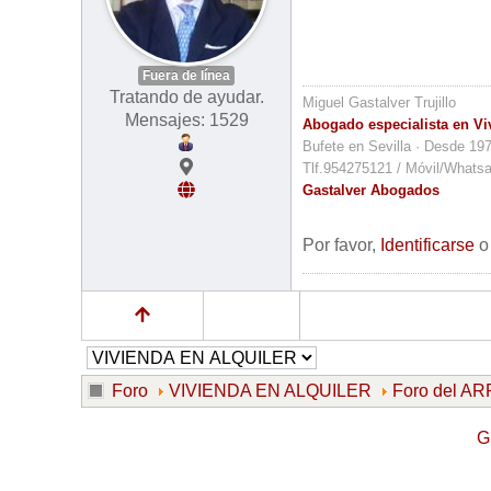
Fuera de línea
Tratando de ayudar.
Miguel Gastalver Trujillo
Mensajes: 1529
Abogado especialista en Vi
Bufete en Sevilla · Desde 19
Tlf.954275121 / Móvil/Whats
Gastalver Abogados
Por favor,
Identificarse
Foro
VIVIENDA EN ALQUILER
Foro del 
G