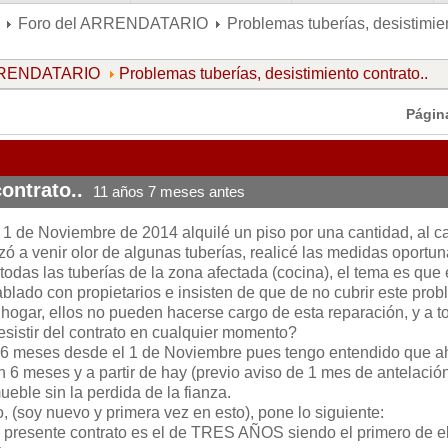
Foro del ARRENDATARIO
Problemas tuberías, desistimien
ARRENDATARIO
Problemas tuberías, desistimiento contrato..
Págin
ontrato..
11 años 7 meses antes
1 de Noviembre de 2014 alquilé un piso por una cantidad, al c
a venir olor de algunas tuberías, realicé las medidas oportu
todas las tuberías de la zona afectada (cocina), el tema es que 
blado con propietarios e insisten de que de no cubrir este pro
 hogar, ellos no pueden hacerse cargo de esta reparación, y a t
esistir del contrato en cualquier momento?
6 meses desde el 1 de Noviembre pues tengo entendido que a
n 6 meses y a partir de hay (previo aviso de 1 mes de antelació
eble sin la perdida de la fianza.
o, (soy nuevo y primera vez en esto), pone lo siguiente:
l presente contrato es el de TRES AÑOS siendo el primero de e