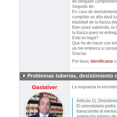
de obligado cumplimient
Seguido de:
En caso de desistimiento
cumplido un año dará lu
totalidad de la fianza d
Bien pues sabiendo, la 
la fianza pues se entre
Esto es legal?
Que he de hacer con tod
ya me empieza a cansar
Gracias
Por favor,
Identificarse
Problemas tuberías, desistimiento c
Gastalver
La respuesta la encontra
Artículo 11. Desistimi
El arrendatario podrá
transcurrido al meno
antelación mínima de t