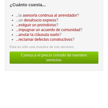
¿Cuánto cuesta...
.
..la
asesoría continua al arrendador
?
...un
desahucio express
?
...extiguir un proindiviso
?
...impugnar un acuerdo de comunidad
?
...anular la cláusula suelo
?
...reclamar defectos constructivos
?
Esta es sólo una muestra de mis servicios.
Conozca el precio cerrado de nuestros
servicios.