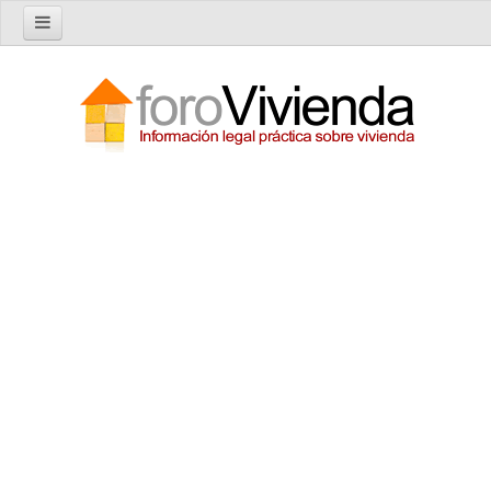
Inicio
Foro
Nuevo tema
Buscar en el foro
Categorías
Temas recientes
Reglas del Foro
Ayuda
Artículos
Artículos sobre Vivienda en Alquiler
Artículos sobre Vivienda en Propiedad
Artículos sobre la Comunidad de Propietarios