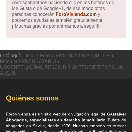
correspondernos haciendo clic en los botones de
Me Gusta o de Google+1, de ese modo otras
personas conocerán
ForoVivienda.com
y
podremos ayudarlas también gratuitamente.
¡¡Muchas gracias por animarnos a seguir!!
Está aquí:
Inicio
Foro
VIVIENDA EN ALQUILER
Foro del ARRENDATARIO
URGENTE: ¿CÓMO RESCINDIR ANTES DE TIEMPO UN
ALQUIL
Quiénes somos
ForoVivienda es un sitio web de divulgación legal de
Gastalver
Abogados, especialistas en derecho inmobiliario
. Bufete de
abogados en Sevilla
, desde 1976. Nuestro empeño es ofrecer
información legal práctica sobre vivienda en España de forma