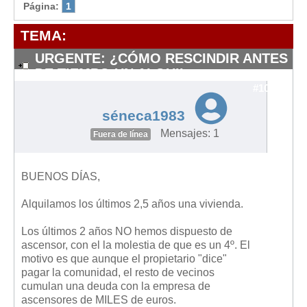
Modelos de Contratos
Página:
1
Requerimientos y comunicaciones
TEMA:
Formularios sobre Propiedad Horizontal
URGENTE: ¿CÓMO RESCINDIR ANTES
Modelos de Convocatoria de Junta de Propietarios
DE TIEMPO UN ALQUIL
Modelos de Acta de Junta de Propietarios
#10393
Requerimientos y comunicaciones
séneca1983
Legislación
Mensajes: 1
Fuera de línea
Legislación sobre Arrendamientos Urbanos
Legislación sobre la Comunidad de Propietarios
BUENOS DÍAS,
Legislación sobre Adquisición de Vivienda en Propiedad
Alquilamos los últimos 2,5 años una vivienda.
Legislación de interés práctico
Los últimos 2 años NO hemos dispuesto de
Diccionario
ascensor, con el la molestia de que es un 4º. El
motivo es que aunque el propietario "dice"
Usuario
pagar la comunidad, el resto de vecinos
cumulan una deuda con la empresa de
Entrar / Salir
ascensores de MILES de euros.