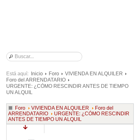
Consultas resueltas sobre Vivienda en Alquiler
Consultas resueltas sobre Vivienda en Propiedad
Consultas resueltas sobre la Comunidad de Propietarios
Formularios
Formularios de Arrendamientos Urbanos
Contratos de Arrendamiento
De vivienda
De uso distinto al de vivienda
Está aquí:
Inicio
Foro
VIVIENDA EN ALQUILER
Foro del ARRENDATARIO
Otros contratos de Arrendamiento
URGENTE: ¿CÓMO RESCINDIR ANTES DE TIEMPO
Requerimientos y comunicaciones
UN ALQUIL
Para contratos posteriores al 6 de junio de 2013
Foro
VIVIENDA EN ALQUILER
Foro del
Para contratos anteriores al 6 de junio de 2013
ARRENDATARIO
URGENTE: ¿CÓMO RESCINDIR
ANTES DE TIEMPO UN ALQUIL
Para contratos de Renta Antigua
Formularios sobre Vivienda en Propiedad