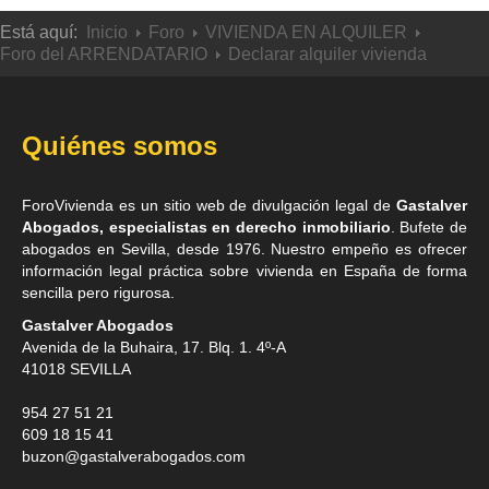
Está aquí:
Inicio
Foro
VIVIENDA EN ALQUILER
Foro del ARRENDATARIO
Declarar alquiler vivienda
Quiénes somos
ForoVivienda es un sitio web de divulgación legal de
Gastalver
Abogados, especialistas en derecho inmobiliario
. Bufete de
abogados en Sevilla
, desde 1976. Nuestro empeño es ofrecer
información legal práctica sobre vivienda en España de forma
sencilla pero rigurosa.
Gastalver Abogados
Avenida de la Buhaira, 17. Blq. 1. 4º-A
41018
SEVILLA
954 27 51 21
609 18 15 41
buzon@gastalverabogados.com