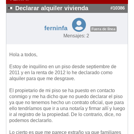
Modelos de Contratos
Declarar alquiler vivienda
#10386
Requerimientos y comunicaciones
Formularios sobre Propiedad Horizontal
ferninfa
Modelos de Convocatoria de Junta de Propietarios
Fuera de línea
Mensajes: 2
Modelos de Acta de Junta de Propietarios
Requerimientos y comunicaciones
Hola a todos,
Legislación
Estoy de inquilino en un piso desde septiembre de
Legislación sobre Arrendamientos Urbanos
2011 y en la renta de 2012 lo he declarado como
Legislación sobre la Comunidad de Propietarios
alquiler para que me desgrave.
Legislación sobre Adquisición de Vivienda en Propiedad
El propietario de mi piso se ha puesto en contacto
Legislación de interés práctico
conmigo y me ha dicho que no puedo declarar el piso
ya que no tenemos hecho un contrato oficial, que para
Diccionario
ello tendríamos que ir a una notaría y firmar allí y luego
ir al registro de la propiedad. De lo contrario, dice, no
Usuario
podemos declararlo.
Entrar / Salir
Lo cierto es que me parece extraño ya que familiares