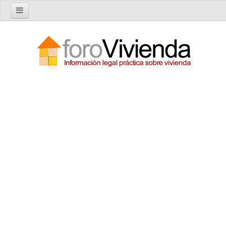
Inicio
Foro
Nuevo tema
Buscar en el foro
Categorías
Temas recientes
Reglas del Foro
Ayuda
Artículos
Artículos sobre Vivienda en Alquiler
Artículos sobre Vivienda en Propiedad
Artículos sobre la Comunidad de Propietarios