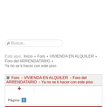
Consultas resueltas sobre Vivienda en Alquiler
Consultas resueltas sobre Vivienda en Propiedad
Consultas resueltas sobre la Comunidad de Propietarios
Formularios
Formularios de Arrendamientos Urbanos
Contratos de Arrendamiento
De vivienda
De uso distinto al de vivienda
Está aquí:
Inicio
Foro
VIVIENDA EN ALQUILER
Foro del ARRENDATARIO
Otros contratos de Arrendamiento
Ya no se k hacer con este piso
Requerimientos y comunicaciones
Para contratos posteriores al 6 de junio de 2013
Foro
VIVIENDA EN ALQUILER
Foro del
ARRENDATARIO
Ya no se k hacer con este piso
Para contratos anteriores al 6 de junio de 2013
Para contratos de Renta Antigua
Formularios sobre Vivienda en Propiedad
Página:
1