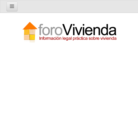
Inicio
Foro
Nuevo tema
Buscar en el foro
Categorías
Temas recientes
Reglas del Foro
Ayuda
Artículos
Artículos sobre Vivienda en Alquiler
Artículos sobre Vivienda en Propiedad
Artículos sobre la Comunidad de Propietarios