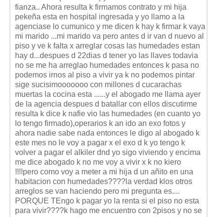
Mis boletines
fianza.. Ahora resulta k firmamos contrato y mi hija
pekeña esta en hospital ingresada y yo llamo a la
agenciase lo cumunico y me dicen k hay k firmar k vaya
mi marido ...mi marido va pero antes d ir van d nuevo al
piso y ve k falta x arreglar cosas las humedades estan
hay d...despues d 22dias d tener yo las llaves todavia
no se me ha arreglao humedades entonces k pasa no
podemos irnos al piso a vivir ya k no podemos pintar
sige sucisimooooooo con millones d cucarachas
muertas la cocina esta ......y el abogado me llama ayer
de la agencia despues d batallar con ellos discutirme
resulta k dice k nafie vio las humedades (en cuanto yo
lo tengo firmado),operarios k an ido an exo fotos y
ahora nadie sabe nada entonces le digo al abogado k
este mes no le voy a pagar x el exo d k yo tengo k
volver a pagar el alkiler dnd yo sigo viviendo y encima
me dice abogado k no me voy a vivir x k no kiero
!!!!pero como voy a meter a mi hija d un añito en una
habitacion con humedades????la verdad klos otros
arreglos se van haciendo pero mi pregunta es....
PORQUE TEngo k pagar yo la renta si el piso no esta
para vivir????k hago me encuentro con 2pisos y no se