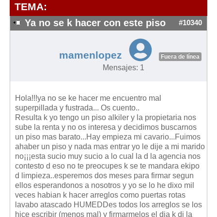
Modelos de Contratos
TEMA:
Requerimientos y comunicaciones
Ya no se k hacer con este piso
#10340
Formularios sobre Propiedad Horizontal
Modelos de Convocatoria de Junta de Propietarios
mamenlopez
Fuera de línea
Modelos de Acta de Junta de Propietarios
Mensajes: 1
Requerimientos y comunicaciones
Legislación
Hola!!!ya no se ke hacer me encuentro mal
superpillada y fustrada... Os cuento..
Legislación sobre Arrendamientos Urbanos
Resulta k yo tengo un piso alkiler y la propietaria nos
Legislación sobre la Comunidad de Propietarios
sube la renta y no os interesa y decidimos buscarnos
un piso mas barato...Hay empieza mi cavario...Fuimos
Legislación sobre Adquisición de Vivienda en Propiedad
ahaber un piso y nada mas entrar yo le dije a mi marido
Legislación de interés práctico
no¡¡¡esta sucio muy sucio a lo cual la d la agencia nos
contesto d eso no te preocupes k se te mandara ekipo
Diccionario
d limpieza..esperemos dos meses para firmar segun
ellos esperandonos a nosotros y yo se lo he dixo mil
Usuario
veces habian k hacer arreglos como puertas rotas
lavabo atascado HUMEDDes todos los arreglos se los
Entrar / Salir
hice escribir (menos mal) y firmarmelos el dia k di la