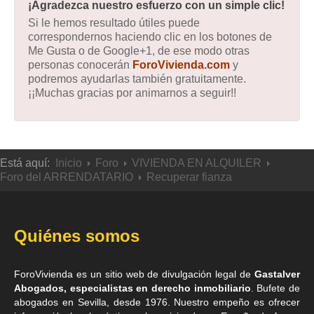
¡Agradezca nuestro esfuerzo con un simple clic!
Si le hemos resultado útiles puede
correspondernos haciendo clic en los botones de
Me Gusta o de Google+1, de ese modo otras
personas conocerán
ForoVivienda.com
y
podremos ayudarlas también gratuitamente.
¡¡Muchas gracias por animarnos a seguir!!
Está aquí:
Inicio
Foro
VIVIENDA EN ALQUILER
Foro del ARRENDATARIO
Recuperar fianza
Quiénes somos
ForoVivienda es un sitio web de divulgación legal de
Gastalver
Abogados, especialistas en derecho inmobiliario
. Bufete de
abogados en Sevilla
, desde 1976. Nuestro empeño es ofrecer