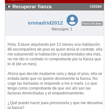
Modelos de Contratos
Recuperar fianza
#10164
Requerimientos y comunicaciones
Formularios sobre Propiedad Horizontal
enmadrid2012
Modelos de Convocatoria de Junta de Propietarios
Fuera de línea
Mensajes: 1
Modelos de Acta de Junta de Propietarios
Requerimientos y comunicaciones
Hola. Estuve alquilando por 13 meses una habitación.
Legislación
Mi excompañera de piso es quien tenía el contrato, ella
me subarrendó la habitación y subarrendaba otra más,
Legislación sobre Arrendamientos Urbanos
no me dio ni contrato ni comprobante por la fianza que
Legislación sobre la Comunidad de Propietarios
le dí (de un mes).
Legislación sobre Adquisición de Vivienda en Propiedad
Ahora que decido mudarme sola y dejar el piso, ella se
Legislación de interés práctico
enfada tanto que no quiere devolverme la fianza. No
coge las llamadas ni responde a los e-mails. Lo que
Diccionario
tengo como comprobante de que viví ahí son las
facturas domiciliadas y el empadronamiento.
Usuario
¿Qué puedo hacer para presionarla y que me devuelva
Entrar / Salir
la fianza?