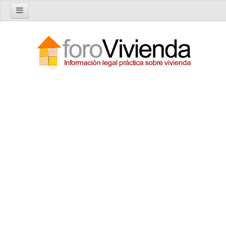
Inicio
Foro
Nuevo tema
Buscar en el foro
Categorías
Temas recientes
Reglas del Foro
Ayuda
Artículos
Artículos sobre Vivienda en Alquiler
Artículos sobre Vivienda en Propiedad
Artículos sobre la Comunidad de Propietarios