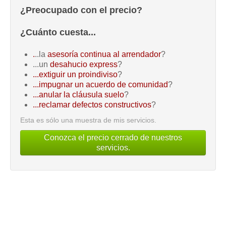
¿Preocupado con el precio?
¿Cuánto cuesta...
.
..la
asesoría continua al arrendador
?
...un
desahucio express
?
...extiguir un proindiviso
?
...impugnar un acuerdo de comunidad
?
...anular la cláusula suelo
?
...reclamar defectos constructivos
?
Esta es sólo una muestra de mis servicios.
Conozca el precio cerrado de nuestros
servicios.