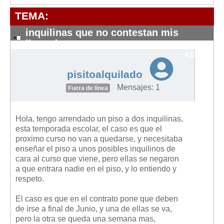
Modelos de Contratos
TEMA:
Requerimientos y comunicaciones
Formularios sobre Propiedad Horizontal
inquilinas que no contestan mis
llamadas
Modelos de Convocatoria de Junta de Propietarios
#10136
Modelos de Acta de Junta de Propietarios
pisitoalquilado
Requerimientos y comunicaciones
Mensajes: 1
Fuera de línea
Legislación
Legislación sobre Arrendamientos Urbanos
Hola, tengo arrendado un piso a dos inquilinas,
Legislación sobre la Comunidad de Propietarios
esta temporada escolar, el caso es que el
proximo curso no van a quedarse, y necesitaba
Legislación sobre Adquisición de Vivienda en Propiedad
enseñar el piso a unos posibles inquilinos de
cara al curso que viene, pero ellas se negaron
Legislación de interés práctico
a que entrara nadie en el piso, y lo entiendo y
Diccionario
respeto.
Usuario
El caso es que en el contrato pone que deben
de irse a final de Junio, y una de ellas se va,
Entrar / Salir
pero la otra se queda una semana mas,