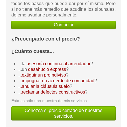
todos los pasos que puede dar por sí mismo. Pero
si no tiene más remedio que acudir a los tribunales,
déjeme ayudarle personalmente.
Contactar
¿Preocupado con el precio?
¿Cuánto cuesta...
.
..la
asesoría continua al arrendador
?
...un
desahucio express
?
...extiguir un proindiviso
?
...impugnar un acuerdo de comunidad
?
...anular la cláusula suelo
?
...reclamar defectos constructivos
?
Esta es sólo una muestra de mis servicios.
Conozca el precio cerrado de nuestros
servicios.