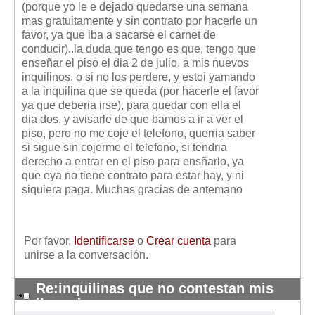
(porque yo le e dejado quedarse una semana
Mis boletines
mas gratuitamente y sin contrato por hacerle un
favor, ya que iba a sacarse el carnet de
conducir)..la duda que tengo es que, tengo que
enseñar el piso el dia 2 de julio, a mis nuevos
inquilinos, o si no los perdere, y estoi yamando
a la inquilina que se queda (por hacerle el favor
ya que deberia irse), para quedar con ella el
dia dos, y avisarle de que bamos a ir a ver el
piso, pero no me coje el telefono, querria saber
si sigue sin cojerme el telefono, si tendria
derecho a entrar en el piso para ensñarlo, ya
que eya no tiene contrato para estar hay, y ni
siquiera paga. Muchas gracias de antemano
Por favor,
Identificarse
o
Crear cuenta
para
unirse a la conversación.
Re:inquilinas que no contestan mis
llamadas