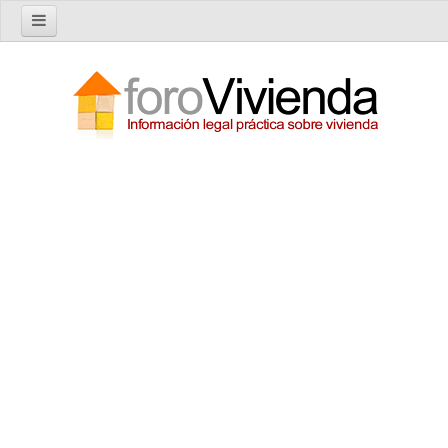
Inicio
Foro
Nuevo tema
Buscar en el foro
Categorías
Temas recientes
Reglas del Foro
Ayuda
Artículos
Artículos sobre Vivienda en Alquiler
Artículos sobre Vivienda en Propiedad
Artículos sobre la Comunidad de Propietarios