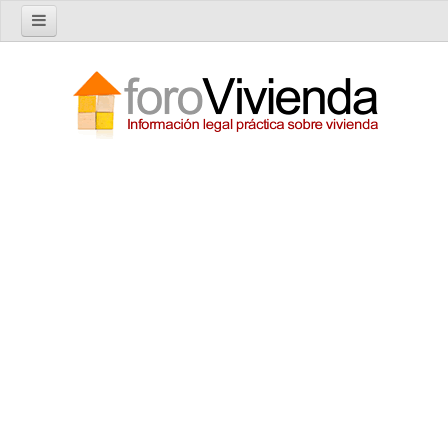
Inicio
Foro
Nuevo tema
Buscar en el foro
Categorías
Temas recientes
Reglas del Foro
Ayuda
Artículos
Artículos sobre Vivienda en Alquiler
Artículos sobre Vivienda en Propiedad
Artículos sobre la Comunidad de Propietarios