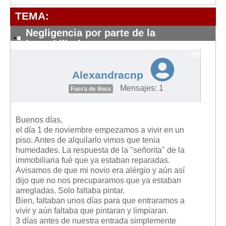
Modelos de Contratos
TEMA:
Requerimientos y comunicaciones
Formularios sobre Propiedad Horizontal
Negligencia por parte de la
immobiliaria
Modelos de Convocatoria de Junta de Propietarios
#9927
Modelos de Acta de Junta de Propietarios
Alexandracnp
Requerimientos y comunicaciones
Mensajes: 1
Fuera de línea
Legislación
Legislación sobre Arrendamientos Urbanos
Buenos días,
Legislación sobre la Comunidad de Propietarios
el día 1 de noviembre empezamos a vivir en un
piso. Antes de alquilarlo vimos que tenia
Legislación sobre Adquisición de Vivienda en Propiedad
humedades. La respuesta de la "señorita" de la
immobiliaria fué que ya estaban reparadas.
Legislación de interés práctico
Avisamos de que mi novio era alérgio y aún así
Diccionario
dijo que no nos precuparamos que ya estaban
arregladas. Solo faltaba pintar.
Usuario
Bien, faltaban unos días para que entraramos a
vivir y aún faltaba que pintaran y limpiaran.
Entrar / Salir
3 días antes de nuestra entrada simplemente