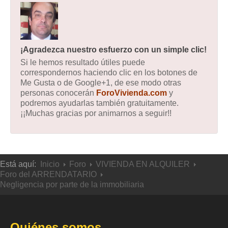
¡Agradezca nuestro esfuerzo con un simple clic!
Si le hemos resultado útiles puede
correspondernos haciendo clic en los botones de
Me Gusta o de Google+1, de ese modo otras
personas conocerán
ForoVivienda.com
y
podremos ayudarlas también gratuitamente.
¡¡Muchas gracias por animarnos a seguir!!
Está aquí:
Inicio
Foro
VIVIENDA EN ALQUILER
Foro del ARRENDATARIO
Negligencia por parte de la immobiliaria
Quiénes somos