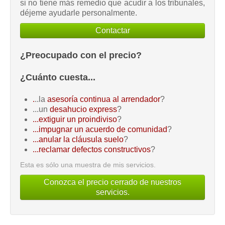
si no tiene más remedio que acudir a los tribunales,
déjeme ayudarle personalmente.
Contactar
¿Preocupado con el precio?
¿Cuánto cuesta...
.
..la
asesoría continua al arrendador
?
...un
desahucio express
?
...extiguir un proindiviso
?
...impugnar un acuerdo de comunidad
?
...anular la cláusula suelo
?
...reclamar defectos constructivos
?
Esta es sólo una muestra de mis servicios.
Conozca el precio cerrado de nuestros
servicios.