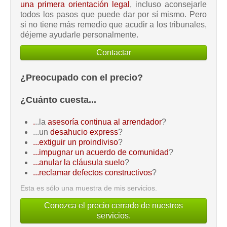
una primera orientación legal
, incluso aconsejarle
todos los pasos que puede dar por sí mismo. Pero
si no tiene más remedio que acudir a los tribunales,
déjeme ayudarle personalmente.
Contactar
¿Preocupado con el precio?
¿Cuánto cuesta...
.
..la
asesoría continua al arrendador
?
...un
desahucio express
?
...extiguir un proindiviso
?
...impugnar un acuerdo de comunidad
?
...anular la cláusula suelo
?
...reclamar defectos constructivos
?
Esta es sólo una muestra de mis servicios.
Conozca el precio cerrado de nuestros
servicios.