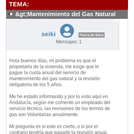
Modelos de Contratos
TEMA:
Requerimientos y comunicaciones
&gt;Mantenimiento del Gas Natural
Formularios sobre Propiedad Horizontal
#9862
Modelos de Convocatoria de Junta de Propietarios
seiki
Fuera de línea
Modelos de Acta de Junta de Propietarios
Mensajes: 1
Requerimientos y comunicaciones
Legislación
Hola buenos días, mi problema es que el
propietario de la vivienda, me exige que le
Legislación sobre Arrendamientos Urbanos
pague la cuota anual del servicio de
Legislación sobre la Comunidad de Propietarios
mantenimiento del gas natural y la revisión
obligatoria de los 5 años.
Legislación sobre Adquisición de Vivienda en Propiedad
Legislación de interés práctico
Me he estado informando y por lo visto aquí en
Andalucía, según me comento un empleado del
Diccionario
servicio técnico, las revisiones de los termos de
gas son Voluntarias anualmente.
Usuario
Mi pregunta es si esto es cierto, o si por el
Entrar / Salir
contrario tendría que pagarle la revisión anual.