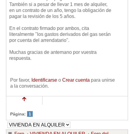
Mis boletines
También si a pesar de llevar 1 mes de alquiler,
en un contrato de un año, tengo la obligación de
pagar la revisión de los 5 años.
En el contrato firmado por ambos, cita
literalmente "los gastos derivados del gas serán
por cuenta del arrendatario".
Muchas gracias de antemano por vuestra
respuesta.
Por favor,
Identificarse
o
Crear cuenta
para unirse
a la conversación.
Página:
1
Foro
VIVIENDA EN ALQUILER
Foro del