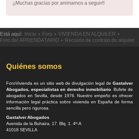
¡¡Muchas gracias por animarnos a seguir!!
Está aquí:
Inicio
Foro
VIVIENDA EN ALQUILER
Foro del ARRENDATARIO
Recisión de contrato de alquiler
Quiénes somos
ForoVivienda es un sitio web de divulgación legal de
Gastalver
Abogados, especialistas en derecho inmobiliario
. Bufete de
abogados en Sevilla
, desde 1976. Nuestro empeño es ofrecer
información legal práctica sobre vivienda en España de forma
sencilla pero rigurosa.
Gastalver Abogados
Avenida de la Buhaira, 17. Blq. 1. 4º-A
41018
SEVILLA