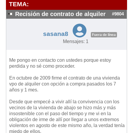
Modelos de Contratos
TEMA:
Requerimientos y comunicaciones
Recisión de contrato de alquiler
#9804
Formularios sobre Propiedad Horizontal
Modelos de Convocatoria de Junta de Propietarios
sasana8
Fuera de línea
Modelos de Acta de Junta de Propietarios
Mensajes: 1
Requerimientos y comunicaciones
Legislación
Me pongo en contacto con ustedes porque estoy
perdida y no sé como proceder.
Legislación sobre Arrendamientos Urbanos
Legislación sobre la Comunidad de Propietarios
En octubre de 2009 firme el contrato de una vivienda
vpo de alquiler con opción a compra pasados los 7
Legislación sobre Adquisición de Vivienda en Propiedad
años y 1 mes.
Legislación de interés práctico
Desde que empecé a vivir allí la convivencia con los
Diccionario
vecinos de la vivienda de abajo se hizo más y más
insostenible con el paso del tiempo y me vi en la
Usuario
obligación de irme de allí por llegar a unos extremos
violentos en agosto de este mismo año, la verdad tenía
Entrar / Salir
miedo de ellos.