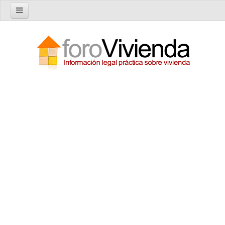
Inicio
Foro
Nuevo tema
Buscar en el foro
Categorías
Temas recientes
Reglas del Foro
Ayuda
Artículos
Artículos sobre Vivienda en Alquiler
Artículos sobre Vivienda en Propiedad
Artículos sobre la Comunidad de Propietarios