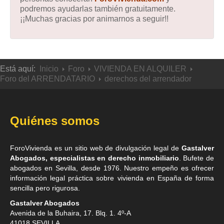
podremos ayudarlas también gratuitamente.
¡¡Muchas gracias por animarnos a seguir!!
Está aquí:
Inicio
Foro
VIVIENDA EN ALQUILER
Foro del ARRENDATARIO
derechos del arrendador
Quiénes somos
ForoVivienda es un sitio web de divulgación legal de
Gastalver
Abogados, especialistas en derecho inmobiliario
. Bufete de
abogados en Sevilla
, desde 1976. Nuestro empeño es ofrecer
información legal práctica sobre vivienda en España de forma
sencilla pero rigurosa.
Gastalver Abogados
Avenida de la Buhaira, 17. Blq. 1. 4º-A
41018
SEVILLA