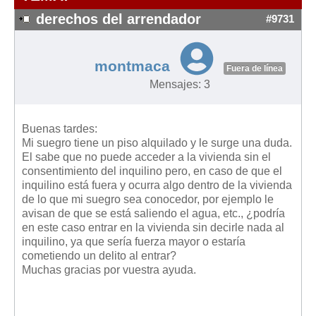
Modelos de Contratos
derechos del arrendador
#9731
Requerimientos y comunicaciones
Formularios sobre Propiedad Horizontal
montmaca
Modelos de Convocatoria de Junta de Propietarios
Fuera de línea
Mensajes: 3
Modelos de Acta de Junta de Propietarios
Requerimientos y comunicaciones
Buenas tardes:
Legislación
Mi suegro tiene un piso alquilado y le surge una duda.
El sabe que no puede acceder a la vivienda sin el
Legislación sobre Arrendamientos Urbanos
consentimiento del inquilino pero, en caso de que el
Legislación sobre la Comunidad de Propietarios
inquilino está fuera y ocurra algo dentro de la vivienda
de lo que mi suegro sea conocedor, por ejemplo le
Legislación sobre Adquisición de Vivienda en Propiedad
avisan de que se está saliendo el agua, etc., ¿podría
Legislación de interés práctico
en este caso entrar en la vivienda sin decirle nada al
inquilino, ya que sería fuerza mayor o estaría
Diccionario
cometiendo un delito al entrar?
Muchas gracias por vuestra ayuda.
Usuario
Entrar / Salir