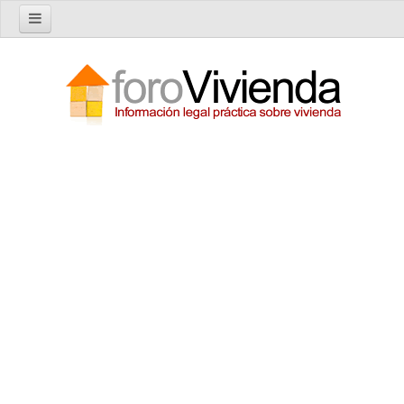
Inicio
Foro
Nuevo tema
Buscar en el foro
Categorías
Temas recientes
Reglas del Foro
Ayuda
Artículos
Artículos sobre Vivienda en Alquiler
Artículos sobre Vivienda en Propiedad
Artículos sobre la Comunidad de Propietarios