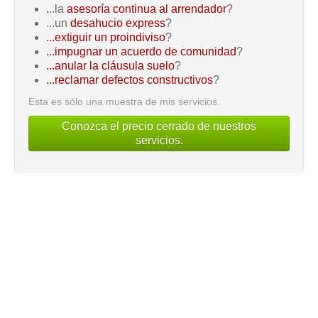
.
..la
asesoría continua al arrendador
?
...un
desahucio express
?
...extiguir un proindiviso
?
...impugnar un acuerdo de comunidad
?
...anular la cláusula suelo
?
...reclamar defectos constructivos
?
Esta es sólo una muestra de mis servicios.
Conozca el precio cerrado de nuestros
servicios.