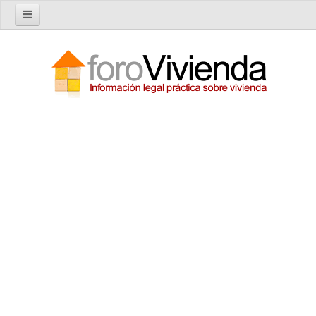
Inicio
Foro
Nuevo tema
Buscar en el foro
Categorías
Temas recientes
Reglas del Foro
Ayuda
Artículos
Artículos sobre Vivienda en Alquiler
Artículos sobre Vivienda en Propiedad
Artículos sobre la Comunidad de Propietarios