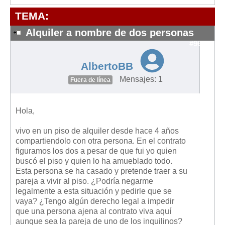
Modelos de Contratos
TEMA:
Requerimientos y comunicaciones
Formularios sobre Propiedad Horizontal
Alquiler a nombre de dos personas
#9662
Modelos de Convocatoria de Junta de Propietarios
Modelos de Acta de Junta de Propietarios
AlbertoBB
Requerimientos y comunicaciones
Mensajes: 1
Fuera de línea
Legislación
Hola,
Legislación sobre Arrendamientos Urbanos
Legislación sobre la Comunidad de Propietarios
vivo en un piso de alquiler desde hace 4 años
compartiendolo con otra persona. En el contrato
Legislación sobre Adquisición de Vivienda en Propiedad
figuramos los dos a pesar de que fui yo quien
Legislación de interés práctico
buscó el piso y quien lo ha amueblado todo.
Esta persona se ha casado y pretende traer a su
Diccionario
pareja a vivir al piso. ¿Podría negarme
legalmente a esta situación y pedirle que se
Usuario
vaya? ¿Tengo algún derecho legal a impedir
que una persona ajena al contrato viva aquí
Entrar / Salir
aunque sea la pareja de uno de los inquilinos?