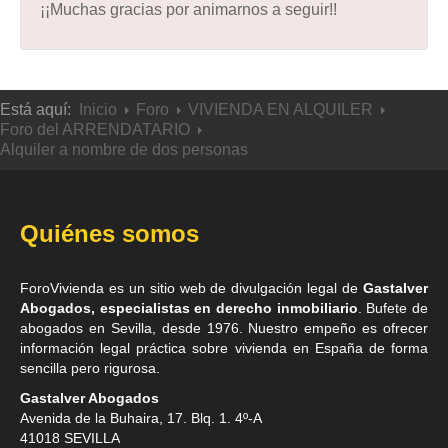
¡¡Muchas gracias por animarnos a seguir!!
Está aquí:
Inicio
Foro
VIVIENDA EN ALQUILER
Foro del ARRENDATARIO
Alquiler a nombre de dos personas
Quiénes somos
ForoVivienda es un sitio web de divulgación legal de
Gastalver
Abogados, especialistas en derecho inmobiliario
. Bufete de
abogados en Sevilla
, desde 1976. Nuestro empeño es ofrecer
información legal práctica sobre vivienda en España de forma
sencilla pero rigurosa.
Gastalver Abogados
Avenida de la Buhaira, 17. Blq. 1. 4º-A
41018
SEVILLA