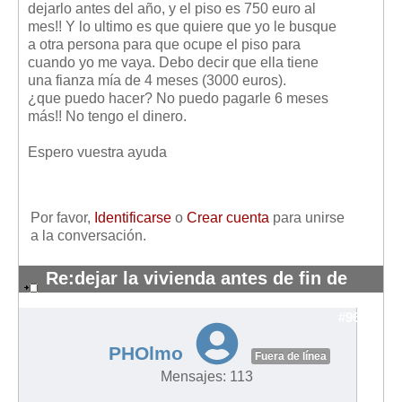
dejarlo antes del año, y el piso es 750 euro al
Mis boletines
mes!! Y lo ultimo es que quiere que yo le busque
a otra persona para que ocupe el piso para
cuando yo me vaya. Debo decir que ella tiene
una fianza mía de 4 meses (3000 euros).
¿que puedo hacer? No puedo pagarle 6 meses
más!! No tengo el dinero.
Espero vuestra ayuda
Por favor,
Identificarse
o
Crear cuenta
para unirse
a la conversación.
Re:dejar la vivienda antes de fin de
contrato
#9659
PHOlmo
Fuera de línea
Mensajes: 113