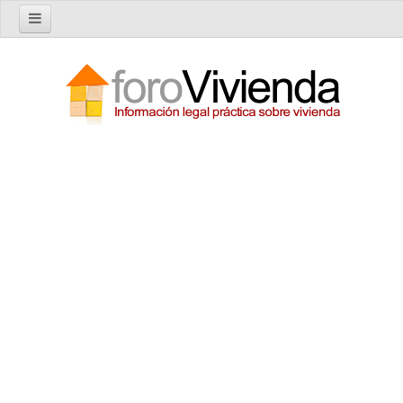
Inicio
Foro
Nuevo tema
Buscar en el foro
Categorías
Temas recientes
Reglas del Foro
Ayuda
Artículos
Artículos sobre Vivienda en Alquiler
Artículos sobre Vivienda en Propiedad
Artículos sobre la Comunidad de Propietarios