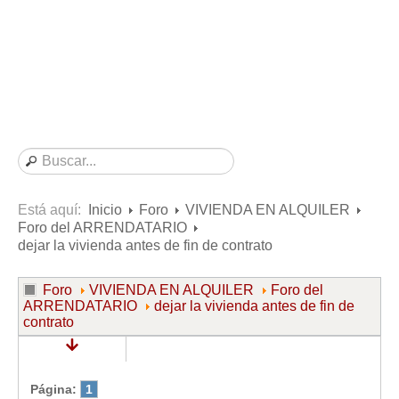
Consultas resueltas sobre Vivienda en Alquiler
Consultas resueltas sobre Vivienda en Propiedad
Consultas resueltas sobre la Comunidad de Propietarios
Formularios
Formularios de Arrendamientos Urbanos
Contratos de Arrendamiento
De vivienda
De uso distinto al de vivienda
Está aquí:
Inicio
Foro
VIVIENDA EN ALQUILER
Foro del ARRENDATARIO
Otros contratos de Arrendamiento
dejar la vivienda antes de fin de contrato
Requerimientos y comunicaciones
Para contratos posteriores al 6 de junio de 2013
Foro
VIVIENDA EN ALQUILER
Foro del
ARRENDATARIO
dejar la vivienda antes de fin de
Para contratos anteriores al 6 de junio de 2013
contrato
Para contratos de Renta Antigua
Formularios sobre Vivienda en Propiedad
Página:
1