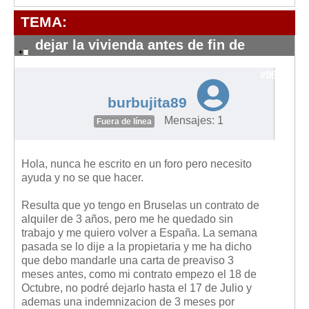
Modelos de Contratos
TEMA:
Requerimientos y comunicaciones
Formularios sobre Propiedad Horizontal
dejar la vivienda antes de fin de
contrato
Modelos de Convocatoria de Junta de Propietarios
#9629
Modelos de Acta de Junta de Propietarios
burbujita89
Requerimientos y comunicaciones
Mensajes: 1
Fuera de línea
Legislación
Legislación sobre Arrendamientos Urbanos
Hola, nunca he escrito en un foro pero necesito
Legislación sobre la Comunidad de Propietarios
ayuda y no se que hacer.
Legislación sobre Adquisición de Vivienda en Propiedad
Resulta que yo tengo en Bruselas un contrato de
alquiler de 3 años, pero me he quedado sin
Legislación de interés práctico
trabajo y me quiero volver a España. La semana
Diccionario
pasada se lo dije a la propietaria y me ha dicho
que debo mandarle una carta de preaviso 3
Usuario
meses antes, como mi contrato empezo el 18 de
Octubre, no podré dejarlo hasta el 17 de Julio y
Entrar / Salir
ademas una indemnizacion de 3 meses por