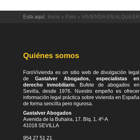
Está aquí:
Inicio
Foro
VIVIENDA EN ALQUILER
Quiénes somos
ForoVivienda es un sitio web de divulgación legal
de
Gastalver Abogados, especialistas en
derecho inmobiliario
. Bufete de
abogados en
Sevilla
, desde 1976. Nuestro empeño es ofrecer
información legal práctica sobre vivienda en España
de forma sencilla pero rigurosa.
Gastalver Abogados
Avenida de la Buhaira, 17. Blq. 1. 4º-A
41018
SEVILLA
954 27 51 21