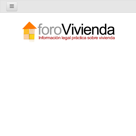
Inicio
Foro
Nuevo tema
Buscar en el foro
Categorías
Temas recientes
Reglas del Foro
Ayuda
Artículos
Artículos sobre Vivienda en Alquiler
Artículos sobre Vivienda en Propiedad
Artículos sobre la Comunidad de Propietarios