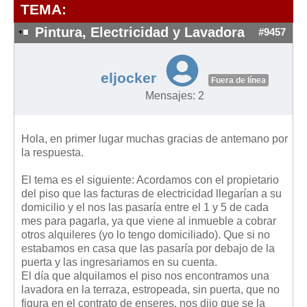
Modelos de Contratos
TEMA:
Requerimientos y comunicaciones
Pintura, Electricidad y Lavadora
#9457
Formularios sobre Propiedad Horizontal
Modelos de Convocatoria de Junta de Propietarios
eljocker
Fuera de línea
Modelos de Acta de Junta de Propietarios
Mensajes: 2
Requerimientos y comunicaciones
Legislación
Hola, en primer lugar muchas gracias de antemano por
la respuesta.
Legislación sobre Arrendamientos Urbanos
Legislación sobre la Comunidad de Propietarios
El tema es el siguiente: Acordamos con el propietario
del piso que las facturas de electricidad llegarían a su
Legislación sobre Adquisición de Vivienda en Propiedad
domicilio y el nos las pasaría entre el 1 y 5 de cada
Legislación de interés práctico
mes para pagarla, ya que viene al inmueble a cobrar
otros alquileres (yo lo tengo domiciliado). Que si no
Diccionario
estabamos en casa que las pasaría por debajo de la
puerta y las ingresariamos en su cuenta.
Usuario
El día que alquilamos el piso nos encontramos una
lavadora en la terraza, estropeada, sin puerta, que no
Entrar / Salir
figura en el contrato de enseres, nos dijo que se la