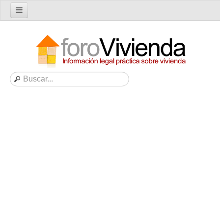
Inicio
Foro
Nuevo tema
Buscar en el foro
Categorías
Temas recientes
Reglas del Foro
Ayuda
Artículos
Artículos sobre Vivienda en Alquiler
Artículos sobre Vivienda en Propiedad
Artículos sobre la Comunidad de Propietarios