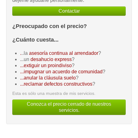
déjeme ayudarle personalmente.
Contactar
¿Preocupado con el precio?
¿Cuánto cuesta...
.
..la
asesoría continua al arrendador
?
...un
desahucio express
?
...extiguir un proindiviso
?
...impugnar un acuerdo de comunidad
?
...anular la cláusula suelo
?
...reclamar defectos constructivos
?
Esta es sólo una muestra de mis servicios.
Conozca el precio cerrado de nuestros
servicios.