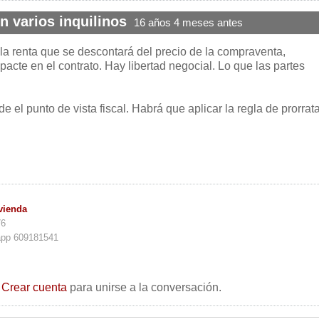
n varios inquilinos
16 años 4 meses antes
la renta que se descontará del precio de la compraventa,
acte en el contrato. Hay libertad negocial. Lo que las partes
e el punto de vista fiscal. Habrá que aplicar la regla de prorrata
vienda
76
app 609181541
o
Crear cuenta
para unirse a la conversación.