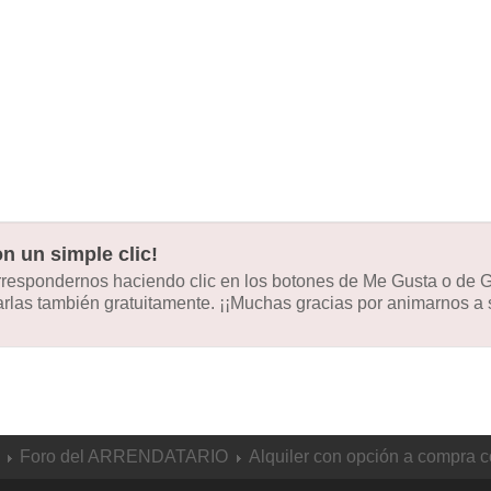
n un simple clic!
orrespondernos haciendo clic en los botones de Me Gusta o de
las también gratuitamente. ¡¡Muchas gracias por animarnos a s
Foro del ARRENDATARIO
Alquiler con opción a compra c