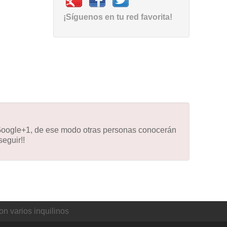
¡Síguenos en tu red favorita!
 Google+1, de ese modo otras personas conocerán
eguir!!
on varios inquilinos