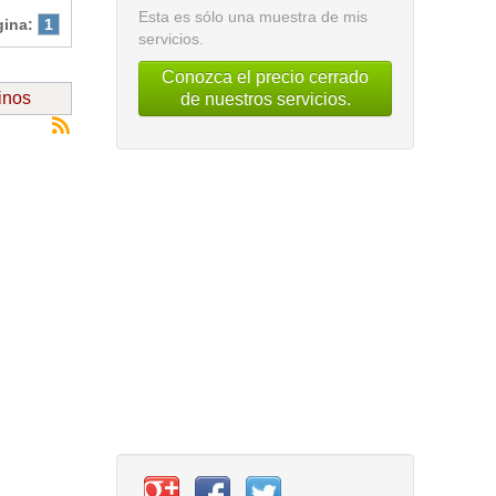
Esta es sólo una muestra de mis
gina:
1
servicios.
Conozca el precio cerrado
inos
de nuestros servicios.