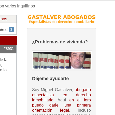
on varios inquilinos
inos
gina:
1
¿Problemas de vivienda?
#8931
de la
,
o lo
Déjeme ayudarle
Soy Miguel Gastalver,
abogado
especialista en derecho
inmobiliario
. Aquí
en el foro
puedo darle una primera
orientación legal
, incluso