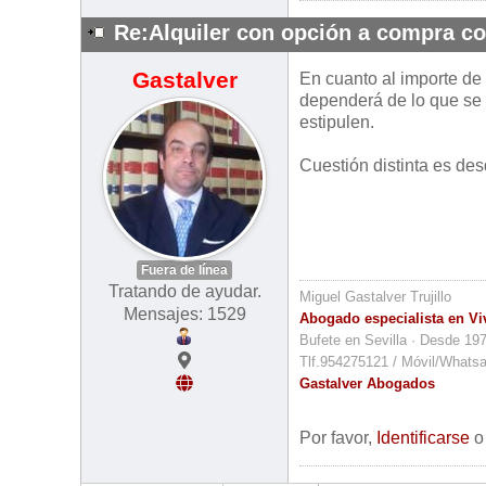
Re:Alquiler con opción a compra co
Gastalver
En cuanto al importe de 
dependerá de lo que se p
estipulen.
Cuestión distinta es desd
Fuera de línea
Tratando de ayudar.
Miguel Gastalver Trujillo
Mensajes: 1529
Abogado especialista en Vi
Bufete en Sevilla · Desde 19
Tlf.954275121 / Móvil/Whats
Gastalver Abogados
Por favor,
Identificarse