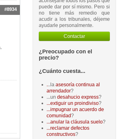
aconsejarle todos los pasos que
puede dar por sí mismo. Pero si
#8934
no tiene más remedio que
acudir a los tribunales, déjeme
ayudarle personalmente.
Contactar
.
¿Preocupado con el
precio?
¿Cuánto cuesta...
.
..la
asesoría continua al
arrendador
?
...un
desahucio express
?
...extiguir un proindiviso
?
...impugnar un acuerdo de
comunidad
?
...anular la cláusula suelo
?
...reclamar defectos
constructivos
?