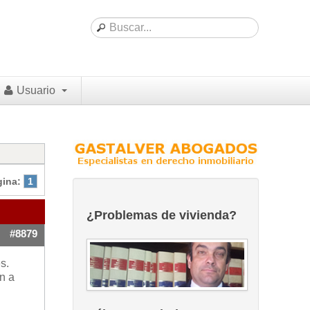
Usuario
gina:
1
¿Problemas de vivienda?
#8879
s.
n a