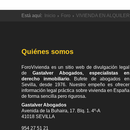
Está aquí:
Inicio
Foro
VIVIENDA EN ALQUILER
Quiénes somos
ForoVivienda es un sitio web de divulgación legal
de
Gastalver Abogados, especialistas en
derecho inmobiliario
. Bufete de
abogados en
Sevilla
, desde 1976. Nuestro empeño es ofrecer
información legal práctica sobre vivienda en España
de forma sencilla pero rigurosa.
Gastalver Abogados
Avenida de la Buhaira, 17. Blq. 1. 4º-A
41018
SEVILLA
954 27 51 21