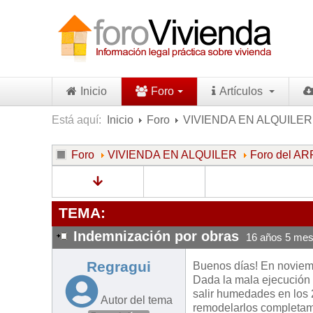
Inicio
Foro
Artículos
Está aquí:
Inicio
Foro
VIVIENDA EN ALQUILER
Foro
VIVIENDA EN ALQUILER
Foro del 
TEMA:
Indemnización por obras
16 años 5 mes
Regragui
Buenos días! En noviemb
Dada la mala ejecución 
salir humedades en los 
Autor del tema
remodelarlos completame