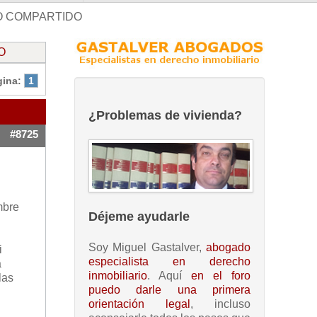
O COMPARTIDO
O
gina:
1
¿Problemas de vivienda?
#8725
mbre
Déjeme ayudarle
Soy Miguel Gastalver,
abogado
i
especialista en derecho
a
inmobiliario
. Aquí
en el foro
las
puedo darle una primera
orientación legal
, incluso