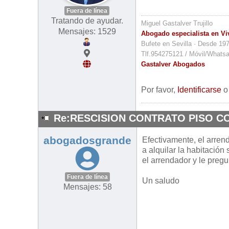
Fuera de línea
Tratando de ayudar.
Miguel Gastalver Trujillo
Mensajes: 1529
Abogado especialista en Vi
Bufete en Sevilla · Desde 19
Tlf.954275121 / Móvil/Whats
Gastalver Abogados
Por favor,
Identificarse
Re:RESCISION CONTRATO PISO C
abogadosgrande
Efectivamente, el arren
a alquilar la habitación
el arrendador y le pregu
Fuera de línea
Un saludo
Mensajes: 58