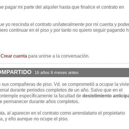
e pagar mi parte del alquiler hasta que finalice el contrato en
e yo rescinda el contrato unilateralmente por mi cuenta y pode
iero continuar en el piso y por tanto no quiero seguir pagando 
o
Crear cuenta
para unirse a la conversación.
OMPARTIDO
16 años 6 meses antes
n sus compañeras de piso. Vd. se comprometió a ocupar la vivi
cional durante periodos completos de un año. Salvo que en el
contemple específicamente la facultad de
desistimiento antici
 de permanecer durante años completos.
nta, al aparecer en el contrato como arrendatario el propietario
ta, y ello aunque no ocupe el piso.