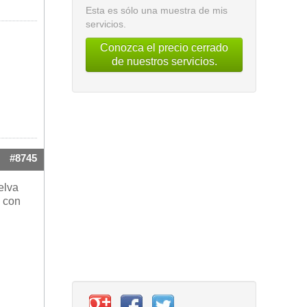
Esta es sólo una muestra de mis
servicios.
Conozca el precio cerrado
de nuestros servicios.
#8745
elva
e con