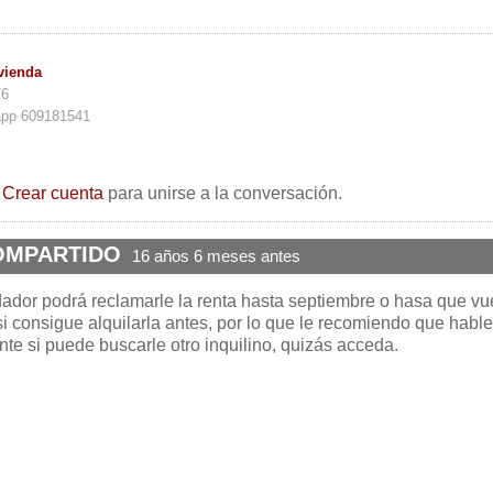
vienda
76
app 609181541
o
Crear cuenta
para unirse a la conversación.
OMPARTIDO
16 años 6 meses antes
dador podrá reclamarle la renta hasta septiembre o hasa que vu
 si consigue alquilarla antes, por lo que le recomiendo que habl
nte si puede buscarle otro inquilino, quizás acceda.