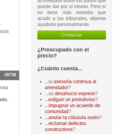
aconsejarle todos los pasos que
puede dar por sí mismo. Pero si
no tiene más remedio que
acudir a los tribunales, déjeme
ayudarle personalmente.
r
hasta
Contactar
¿Preocupado con el
precio?
¿Cuánto cuesta...
#8736
.
..la
asesoría continua al
enda
arrendador
?
...un
desahucio express
?
pado
,
...extiguir un proindiviso
?
...impugnar un acuerdo de
comunidad
?
...anular la cláusula suelo
?
...reclamar defectos
constructivos
?