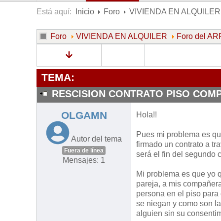
Está aquí:
Inicio
Foro
VIVIENDA EN ALQUILER
Foro
VIVIENDA EN ALQUILER
Foro del 
TEMA:
RESCISION CONTRATO PISO COM
OLGAMN
Hola!!
Pues mi problema es qu
Autor del tema
firmado un contrato a tr
Fuera de línea
será el fin del segundo c
Mensajes: 1
Mi problema es que yo qu
pareja, a mis compañera
persona en el piso para 
se niegan y como son las 
alguien sin su consentim