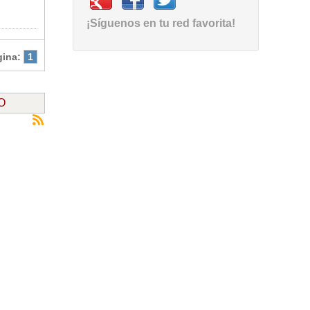
¡Síguenos en tu red favorita!
gina:
1
O