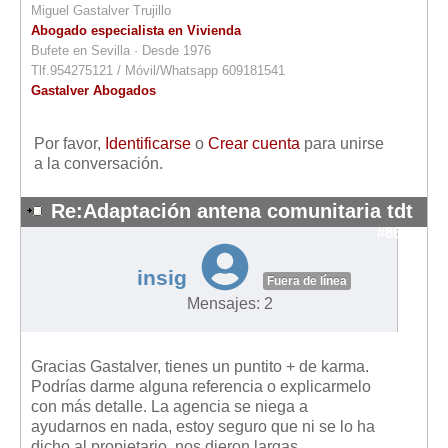
Miguel Gastalver Trujillo
Abogado especialista en Vivienda
Bufete en Sevilla · Desde 1976
Tlf.954275121 / Móvil/Whatsapp 609181541
Gastalver Abogados
Por favor,
Identificarse
o
Crear cuenta
para unirse
a la conversación.
Re:Adaptación antena comunitaria tdt
#8623
insig
Fuera de línea
Mensajes: 2
Gracias Gastalver, tienes un puntito + de karma.
Podrías darme alguna referencia o explicarmelo
con más detalle. La agencia se niega a
ayudarnos en nada, estoy seguro que ni se lo ha
dicho al propietario, nos dieron largas...