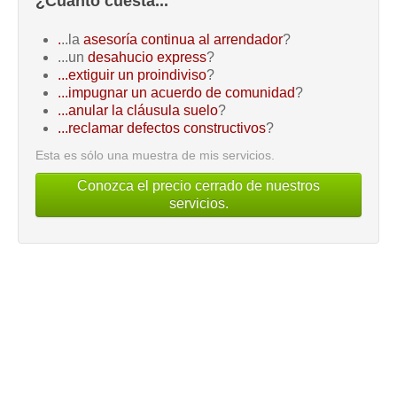
¿Cuánto cuesta...
.
..la
asesoría continua al arrendador
?
...un
desahucio express
?
...extiguir un proindiviso
?
...impugnar un acuerdo de comunidad
?
...anular la cláusula suelo
?
...reclamar defectos constructivos
?
Esta es sólo una muestra de mis servicios.
Conozca el precio cerrado de nuestros
servicios.