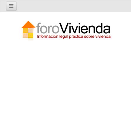
Inicio
Foro
Nuevo tema
Buscar en el foro
Categorías
Temas recientes
Reglas del Foro
Ayuda
Artículos
Artículos sobre Vivienda en Alquiler
Artículos sobre Vivienda en Propiedad
Artículos sobre la Comunidad de Propietarios