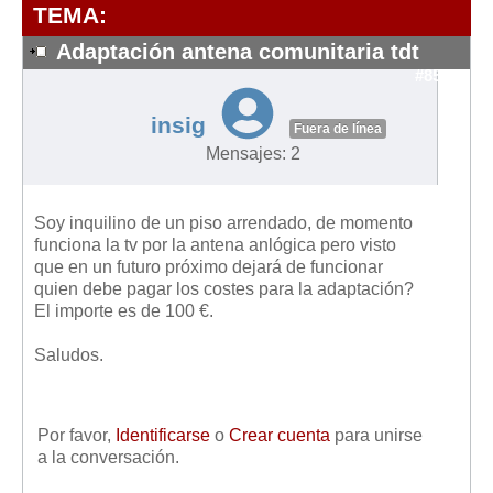
Modelos de Contratos
TEMA:
Requerimientos y comunicaciones
Adaptación antena comunitaria tdt
Formularios sobre Propiedad Horizontal
#8573
Modelos de Convocatoria de Junta de Propietarios
insig
Fuera de línea
Modelos de Acta de Junta de Propietarios
Mensajes: 2
Requerimientos y comunicaciones
Legislación
Soy inquilino de un piso arrendado, de momento
funciona la tv por la antena anlógica pero visto
Legislación sobre Arrendamientos Urbanos
que en un futuro próximo dejará de funcionar
Legislación sobre la Comunidad de Propietarios
quien debe pagar los costes para la adaptación?
El importe es de 100 €.
Legislación sobre Adquisición de Vivienda en Propiedad
Legislación de interés práctico
Saludos.
Diccionario
Usuario
Por favor,
Identificarse
o
Crear cuenta
para unirse
a la conversación.
Entrar / Salir