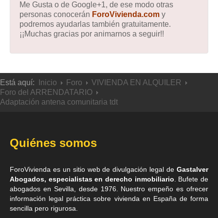
Me Gusta o de Google+1, de ese modo otras
personas conocerán
ForoVivienda.com
y
podremos ayudarlas también gratuitamente.
¡¡Muchas gracias por animarnos a seguir!!
Está aquí:
Inicio
Foro
VIVIENDA EN ALQUILER
Foro del ARRENDATARIO
Adaptación antena comunitaria tdt
Quiénes somos
ForoVivienda es un sitio web de divulgación legal de
Gastalver
Abogados, especialistas en derecho inmobiliario
. Bufete de
abogados en Sevilla
, desde 1976. Nuestro empeño es ofrecer
información legal práctica sobre vivienda en España de forma
sencilla pero rigurosa.