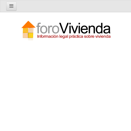
Inicio
Foro
Nuevo tema
Buscar en el foro
Categorías
Temas recientes
Reglas del Foro
Ayuda
Artículos
Artículos sobre Vivienda en Alquiler
Artículos sobre Vivienda en Propiedad
Artículos sobre la Comunidad de Propietarios