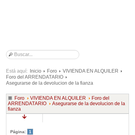
Consultas resueltas sobre Vivienda en Alquiler
Consultas resueltas sobre Vivienda en Propiedad
Consultas resueltas sobre la Comunidad de Propietarios
Formularios
Formularios de Arrendamientos Urbanos
Contratos de Arrendamiento
De vivienda
De uso distinto al de vivienda
Está aquí:
Inicio
Foro
VIVIENDA EN ALQUILER
Foro del ARRENDATARIO
Otros contratos de Arrendamiento
Asegurarse de la devolucion de la fianza
Requerimientos y comunicaciones
Para contratos posteriores al 6 de junio de 2013
Foro
VIVIENDA EN ALQUILER
Foro del
ARRENDATARIO
Asegurarse de la devolucion de la
Para contratos anteriores al 6 de junio de 2013
fianza
Para contratos de Renta Antigua
Formularios sobre Vivienda en Propiedad
Página:
1