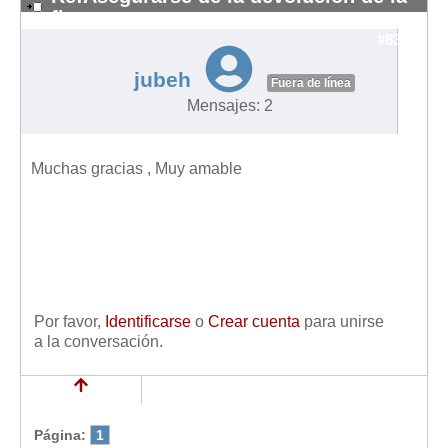
fianza
#8384
jubeh
Fuera de línea
Mensajes: 2
Muchas gracias , Muy amable
Por favor,
Identificarse
o
Crear cuenta
para unirse
a la conversación.
Página:
1