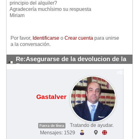
principio del alquiler?
Mis boletines
Agradecería muchísimo su respuesta
Miriam
Por favor,
Identificarse
o
Crear cuenta
para unirse
a la conversación.
Re:Asegurarse de la devolucion de la
fianza
#8387
Gastalver
Tratando de ayudar.
Fuera de línea
Mensajes: 1529