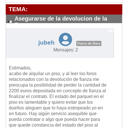
Modelos de Contratos
TEMA:
Requerimientos y comunicaciones
Formularios sobre Propiedad Horizontal
Asegurarse de la devolucion de la
fianza
Modelos de Convocatoria de Junta de Propietarios
#8386
Modelos de Acta de Junta de Propietarios
jubeh
Fuera de línea
Requerimientos y comunicaciones
Mensajes: 2
Legislación
Legislación sobre Arrendamientos Urbanos
Estimados,
Legislación sobre la Comunidad de Propietarios
acabo de alquilar un piso, y al leer los foros
relacionados con la devolución de fianza me
Legislación sobre Adquisición de Vivienda en Propiedad
preocupa la posibilidad de perder la cantidad de
2200 euros depositada en concepto de fianza al
Legislación de interés práctico
finalizar el contrato. El estado del parquet en el
Diccionario
piso es lamentable y quiero evitar que los
dueños aleguen que lo haya estropeado yo en
Usuario
en futuro. Hay algún servicio asequible que
pueda contratar o algo que pueda hacer para
Entrar / Salir
que quede constancia del estado del piso al