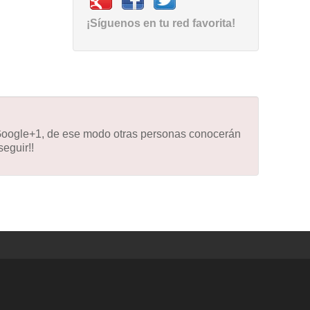
¡Síguenos en tu red favorita!
 Google+1, de ese modo otras personas conocerán
eguir!!