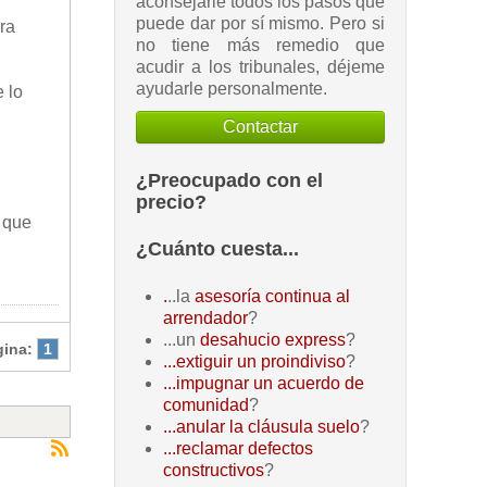
aconsejarle todos los pasos que
puede dar por sí mismo. Pero si
ra
no tiene más remedio que
acudir a los tribunales, déjeme
ayudarle personalmente.
 lo
Contactar
¿Preocupado con el
precio?
o que
¿Cuánto cuesta...
.
..la
asesoría continua al
arrendador
?
...un
desahucio express
?
gina:
1
...extiguir un proindiviso
?
...impugnar un acuerdo de
comunidad
?
...anular la cláusula suelo
?
...reclamar defectos
constructivos
?