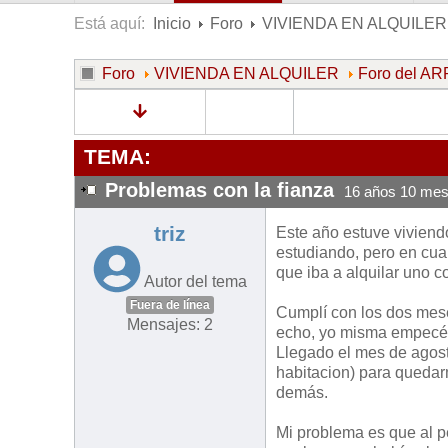
Está aquí:
Inicio
Foro
VIVIENDA EN ALQUILER
Foro
VIVIENDA EN ALQUILER
Foro del 
TEMA:
Problemas con la fianza
16 años 10 mes
triz
Este año estuve viviend
estudiando, pero en cua
que iba a alquilar uno co
Autor del tema
Fuera de línea
Cumplí con los dos mese
Mensajes: 2
echo, yo misma empecé 
Llegado el mes de agost
habitacion) para queda
demás.
Mi problema es que al pe