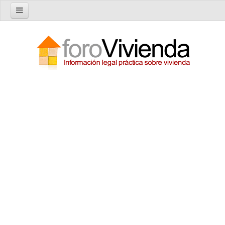
Inicio
Foro
Nuevo tema
Buscar en el foro
Categorías
Temas recientes
Reglas del Foro
Ayuda
Artículos
Artículos sobre Vivienda en Alquiler
Artículos sobre Vivienda en Propiedad
Artículos sobre la Comunidad de Propietarios