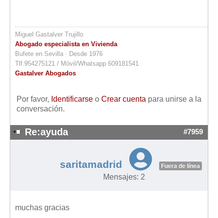
Miguel Gastalver Trujillo
Abogado especialista en Vivienda
Bufete en Sevilla · Desde 1976
Tlf.954275121 / Móvil/Whatsapp 609181541
Gastalver Abogados
Por favor,
Identificarse
o
Crear cuenta
para unirse a la
conversación.
Re:ayuda
#7959
saritamadrid
Fuera de línea
Mensajes: 2
muchas gracias