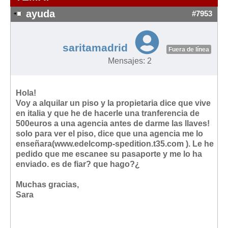
Modelos de Contratos
ayuda
#7953
Requerimientos y comunicaciones
Formularios sobre Propiedad Horizontal
saritamadrid
Modelos de Convocatoria de Junta de Propietarios
Fuera de línea
Mensajes: 2
Modelos de Acta de Junta de Propietarios
Requerimientos y comunicaciones
Hola!
Legislación
Voy a alquilar un piso y la propietaria dice que vive
en italia y que he de hacerle una tranferencia de
Legislación sobre Arrendamientos Urbanos
500euros a una agencia antes de darme las llaves!
Legislación sobre la Comunidad de Propietarios
solo para ver el piso, dice que una agencia me lo
enseñara(www.edelcomp-spedition.t35.com ). Le he
Legislación sobre Adquisición de Vivienda en Propiedad
pedido que me escanee su pasaporte y me lo ha
Legislación de interés práctico
enviado. es de fiar? que hago?¿
Diccionario
Muchas gracias,
Sara
Usuario
Entrar / Salir