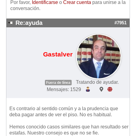
Por favor,
Identificarse
o
Crear cuenta
para unirse a la
Mis boletines
conversación.
Re:ayuda
#7951
Gastalver
Tratando de ayudar.
Fuera de línea
Mensajes: 1529
Es contrario al sentido común y a la prudencia que
deba pagar antes de ver el piso. No es habitual.
Hemos conocido casos similares que han resultado ser
estafas. Nuestro consejo es que no se fie.