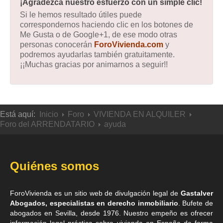
¡Agradezca nuestro esfuerzo con un simple clic!
Si le hemos resultado útiles puede
correspondernos haciendo clic en los botones de
Me Gusta o de Google+1, de ese modo otras
personas conocerán
ForoVivienda.com
y
podremos ayudarlas también gratuitamente.
¡¡Muchas gracias por animarnos a seguir!!
Está aquí:
Inicio
Foro
VIVIENDA EN ALQUILER
Foro del ARRENDATARIO
ayuda
Quiénes somos
ForoVivienda es un sitio web de divulgación legal de
Gastalver
Abogados, especialistas en derecho inmobiliario
. Bufete de
abogados en Sevilla
, desde 1976. Nuestro empeño es ofrecer
información legal práctica sobre vivienda en España de forma