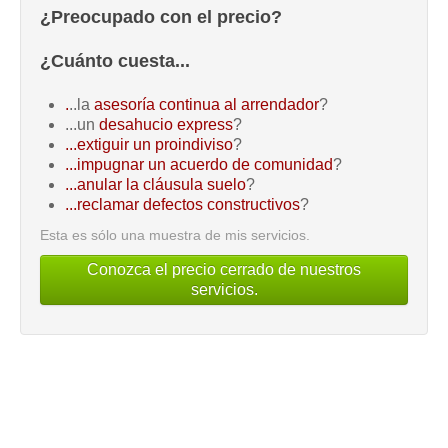
¿Preocupado con el precio?
¿Cuánto cuesta...
.
..la
asesoría continua al arrendador
?
...un
desahucio express
?
...extiguir un proindiviso
?
...impugnar un acuerdo de comunidad
?
...anular la cláusula suelo
?
...reclamar defectos constructivos
?
Esta es sólo una muestra de mis servicios.
Conozca el precio cerrado de nuestros
servicios.