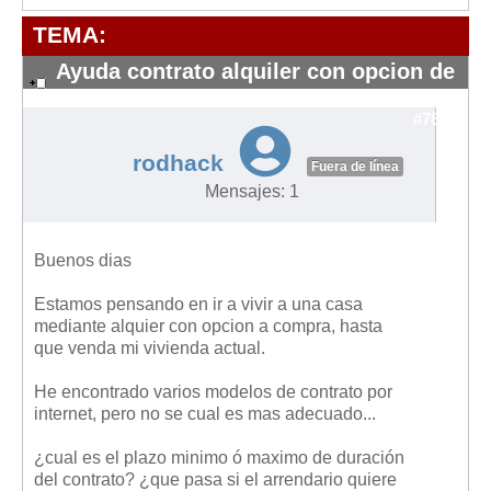
Modelos de Contratos
TEMA:
Requerimientos y comunicaciones
Formularios sobre Propiedad Horizontal
Ayuda contrato alquiler con opcion de
compra
Modelos de Convocatoria de Junta de Propietarios
#7858
Modelos de Acta de Junta de Propietarios
rodhack
Fuera de línea
Requerimientos y comunicaciones
Mensajes: 1
Legislación
Legislación sobre Arrendamientos Urbanos
Buenos dias
Legislación sobre la Comunidad de Propietarios
Estamos pensando en ir a vivir a una casa
Legislación sobre Adquisición de Vivienda en Propiedad
mediante alquier con opcion a compra, hasta
que venda mi vivienda actual.
Legislación de interés práctico
Diccionario
He encontrado varios modelos de contrato por
internet, pero no se cual es mas adecuado...
Usuario
¿cual es el plazo minimo ó maximo de duración
Entrar / Salir
del contrato? ¿que pasa si el arrendario quiere