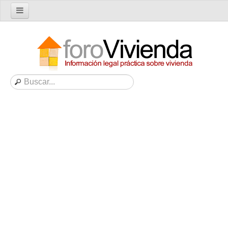
Inicio
Foro
Nuevo tema
Buscar en el foro
Categorías
Temas recientes
Reglas del Foro
Ayuda
Artículos
Artículos sobre Vivienda en Alquiler
Artículos sobre Vivienda en Propiedad
Artículos sobre la Comunidad de Propietarios