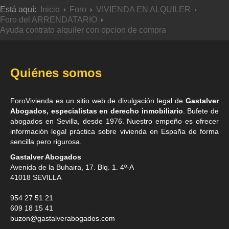
Está aquí:
Inicio
Foro
VIVIENDA EN ALQUILER
Foro del ARRENDATARIO
Ayuda contrato alquiler con opcion de compra
Quiénes somos
ForoVivienda es un sitio web de divulgación legal de
Gastalver
Abogados, especialistas en derecho inmobiliario
. Bufete de
abogados en Sevilla
, desde 1976. Nuestro empeño es ofrecer
información legal práctica sobre vivienda en España de forma
sencilla pero rigurosa.
Gastalver Abogados
Avenida de la Buhaira, 17. Blq. 1. 4º-A
41018
SEVILLA
954 27 51 21
609 18 15 41
buzon@gastalverabogados.com