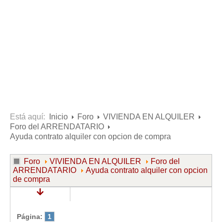
Consultas resueltas sobre Vivienda en Alquiler
Consultas resueltas sobre Vivienda en Propiedad
Consultas resueltas sobre la Comunidad de Propietarios
Formularios
Formularios de Arrendamientos Urbanos
Contratos de Arrendamiento
De vivienda
De uso distinto al de vivienda
Está aquí:
Inicio
Foro
VIVIENDA EN ALQUILER
Foro del ARRENDATARIO
Otros contratos de Arrendamiento
Ayuda contrato alquiler con opcion de compra
Requerimientos y comunicaciones
Para contratos posteriores al 6 de junio de 2013
Foro
VIVIENDA EN ALQUILER
Foro del
ARRENDATARIO
Ayuda contrato alquiler con opcion
Para contratos anteriores al 6 de junio de 2013
de compra
Para contratos de Renta Antigua
Formularios sobre Vivienda en Propiedad
Página:
1