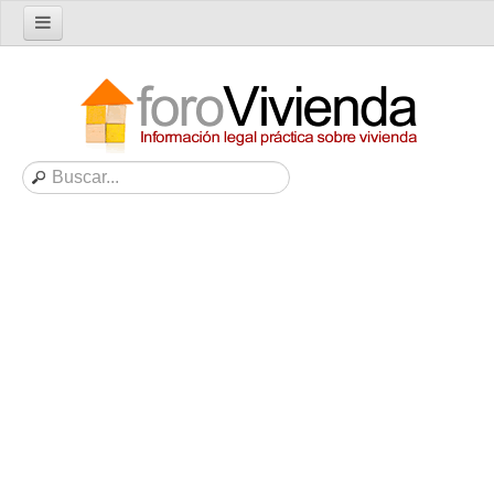
Inicio
Foro
Nuevo tema
Buscar en el foro
Categorías
Temas recientes
Reglas del Foro
Ayuda
Artículos
Artículos sobre Vivienda en Alquiler
Artículos sobre Vivienda en Propiedad
Artículos sobre la Comunidad de Propietarios