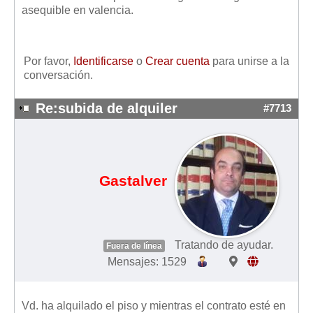
Mis boletines
asequible en valencia.
Por favor,
Identificarse
o
Crear cuenta
para unirse a la
conversación.
Re:subida de alquiler
#7713
Gastalver
Tratando de ayudar.
Fuera de línea
Mensajes: 1529
Vd. ha alquilado el piso y mientras el contrato esté en