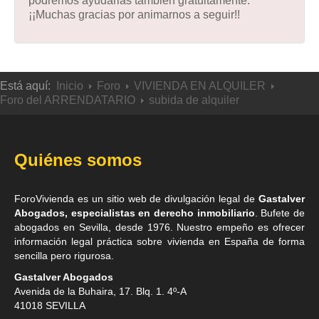
podremos ayudarlas también gratuitamente.
¡¡Muchas gracias por animarnos a seguir!!
Está aquí:
Inicio
Foro
VIVIENDA EN ALQUILER
Foro del ARRENDATARIO
subida de alquiler
Quiénes somos
ForoVivienda es un sitio web de divulgación legal de
Gastalver
Abogados, especialistas en derecho inmobiliario
. Bufete de
abogados en Sevilla
, desde 1976. Nuestro empeño es ofrecer
información legal práctica sobre vivienda en España de forma
sencilla pero rigurosa.
Gastalver Abogados
Avenida de la Buhaira, 17. Blq. 1. 4º-A
41018
SEVILLA