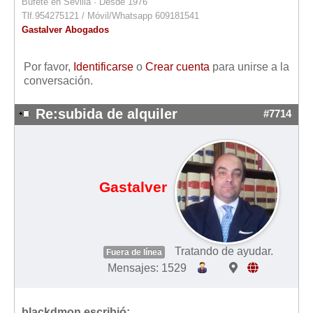
Bufete en Sevilla · Desde 1976
Tlf.954275121 / Móvil/Whatsapp 609181541
Gastalver Abogados
Por favor,
Identificarse
o
Crear cuenta
para unirse a la
conversación.
Re:subida de alquiler
#7714
Gastalver
Tratando de ayudar.
Fuera de línea
Mensajes: 1529
blackdmon escribió: