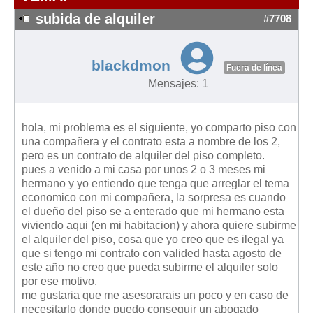
Modelos de Contratos
subida de alquiler
#7708
Requerimientos y comunicaciones
Formularios sobre Propiedad Horizontal
blackdmon
Modelos de Convocatoria de Junta de Propietarios
Fuera de línea
Mensajes: 1
Modelos de Acta de Junta de Propietarios
Requerimientos y comunicaciones
hola, mi problema es el siguiente, yo comparto piso con
Legislación
una compañera y el contrato esta a nombre de los 2,
pero es un contrato de alquiler del piso completo.
Legislación sobre Arrendamientos Urbanos
pues a venido a mi casa por unos 2 o 3 meses mi
Legislación sobre la Comunidad de Propietarios
hermano y yo entiendo que tenga que arreglar el tema
economico con mi compañera, la sorpresa es cuando
Legislación sobre Adquisición de Vivienda en Propiedad
el dueño del piso se a enterado que mi hermano esta
Legislación de interés práctico
viviendo aqui (en mi habitacion) y ahora quiere subirme
el alquiler del piso, cosa que yo creo que es ilegal ya
Diccionario
que si tengo mi contrato con valided hasta agosto de
este año no creo que pueda subirme el alquiler solo
Usuario
por ese motivo.
me gustaria que me asesorarais un poco y en caso de
Entrar / Salir
necesitarlo donde puedo conseguir un abogado