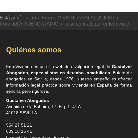
Está aquí:
Inicio
Foro
VIVIENDA EN ALQUILER
Foro del ARRENDATARIO
cese contrato por enfermedad
Quiénes somos
ForoVivienda es un sitio web de divulgación legal de
Gastalver
Abogados, especialistas en derecho inmobiliario
. Bufete de
abogados en Sevilla
, desde 1976. Nuestro empeño es ofrecer
información legal práctica sobre vivienda en España de forma
sencilla pero rigurosa.
Gastalver Abogados
Avenida de la Buhaira, 17. Blq. 1. 4º-A
41018
SEVILLA
954 27 51 21
609 18 15 41
buzon@gastalverabogados.com