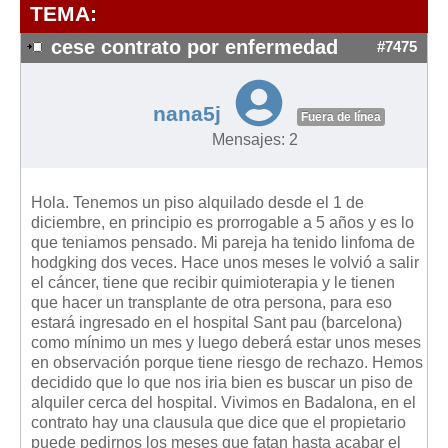
Modelos de Contratos
TEMA:
Requerimientos y comunicaciones
cese contrato por enfermedad
#7475
Formularios sobre Propiedad Horizontal
Modelos de Convocatoria de Junta de Propietarios
nana5j
Fuera de línea
Modelos de Acta de Junta de Propietarios
Mensajes: 2
Requerimientos y comunicaciones
Legislación
Hola. Tenemos un piso alquilado desde el 1 de
diciembre, en principio es prorrogable a 5 años y es lo
Legislación sobre Arrendamientos Urbanos
que teniamos pensado. Mi pareja ha tenido linfoma de
Legislación sobre la Comunidad de Propietarios
hodgking dos veces. Hace unos meses le volvió a salir
el cáncer, tiene que recibir quimioterapia y le tienen
Legislación sobre Adquisición de Vivienda en Propiedad
que hacer un transplante de otra persona, para eso
Legislación de interés práctico
estará ingresado en el hospital Sant pau (barcelona)
como mínimo un mes y luego deberá estar unos meses
Diccionario
en observación porque tiene riesgo de rechazo. Hemos
decidido que lo que nos iria bien es buscar un piso de
Usuario
alquiler cerca del hospital. Vivimos en Badalona, en el
contrato hay una clausula que dice que el propietario
Entrar / Salir
puede pedirnos los meses que fatan hasta acabar el