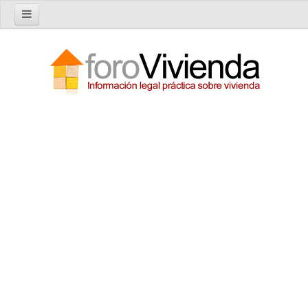
Inicio
Foro
Nuevo tema
Buscar en el foro
Categorías
Temas recientes
Reglas del Foro
Ayuda
Artículos
Artículos sobre Vivienda en Alquiler
Artículos sobre Vivienda en Propiedad
Artículos sobre la Comunidad de Propietarios