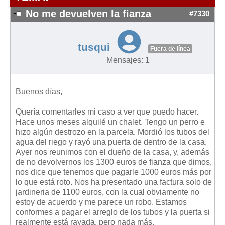
Modelos de Contratos
No me devuelven la fianza
#7330
Requerimientos y comunicaciones
Formularios sobre Propiedad Horizontal
tusqui
Modelos de Convocatoria de Junta de Propietarios
Fuera de línea
Mensajes: 1
Modelos de Acta de Junta de Propietarios
Requerimientos y comunicaciones
Buenos días,
Legislación
Quería comentarles mi caso a ver que puedo hacer.
Legislación sobre Arrendamientos Urbanos
Hace unos meses alquilé un chalet. Tengo un perro e
Legislación sobre la Comunidad de Propietarios
hizo algún destrozo en la parcela. Mordió los tubos del
agua del riego y rayó una puerta de dentro de la casa.
Legislación sobre Adquisición de Vivienda en Propiedad
Ayer nos reunimos con el dueño de la casa, y, además
Legislación de interés práctico
de no devolvernos los 1300 euros de fianza que dimos,
nos dice que tenemos que pagarle 1000 euros más por
Diccionario
lo que está roto. Nos ha presentado una factura solo de
jardineria de 1100 euros, con la cual obviamente no
Usuario
estoy de acuerdo y me parece un robo. Estamos
conformes a pagar el arreglo de los tubos y la puerta si
Entrar / Salir
realmente está rayada, pero nada más.