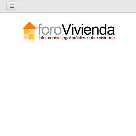
Inicio
Foro
Nuevo tema
Buscar en el foro
Categorías
Temas recientes
Reglas del Foro
Ayuda
Artículos
Artículos sobre Vivienda en Alquiler
Artículos sobre Vivienda en Propiedad
Artículos sobre la Comunidad de Propietarios