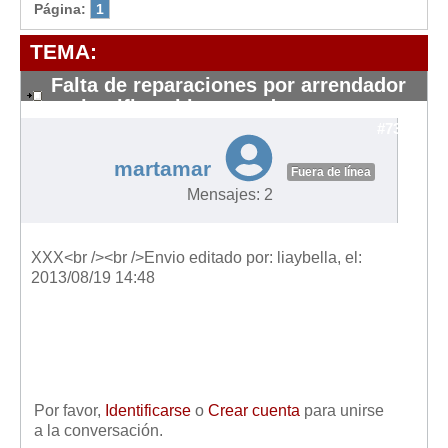
Modelos de Contratos
Página:
1
Requerimientos y comunicaciones
TEMA:
Formularios sobre Propiedad Horizontal
Falta de reparaciones por arrendador
Modelos de Convocatoria de Junta de Propietarios
no justifica el impago de renta
Modelos de Acta de Junta de Propietarios
#7324
Requerimientos y comunicaciones
martamar
Fuera de línea
Legislación
Mensajes: 2
Legislación sobre Arrendamientos Urbanos
Legislación sobre la Comunidad de Propietarios
XXX<br /><br />Envio editado por: liaybella, el:
2013/08/19 14:48
Legislación sobre Adquisición de Vivienda en Propiedad
Legislación de interés práctico
Diccionario
Usuario
Por favor,
Identificarse
o
Crear cuenta
para unirse
Entrar / Salir
a la conversación.