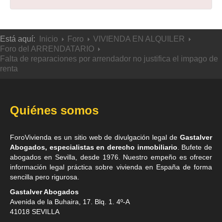
Está aquí:
Inicio
Foro
VIVIENDA EN ALQUILER
Foro del ARRENDATARIO
Falta de reparaciones por arrendador no justifica el impago de
renta
Quiénes somos
ForoVivienda es un sitio web de divulgación legal de
Gastalver
Abogados, especialistas en derecho inmobiliario
. Bufete de
abogados en Sevilla
, desde 1976. Nuestro empeño es ofrecer
información legal práctica sobre vivienda en España de forma
sencilla pero rigurosa.
Gastalver Abogados
Avenida de la Buhaira, 17. Blq. 1. 4º-A
41018
SEVILLA