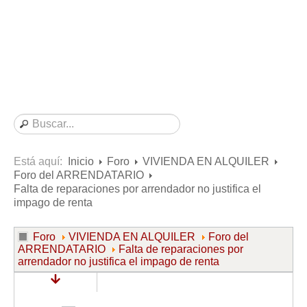
Consultas resueltas sobre Vivienda en Alquiler
Consultas resueltas sobre Vivienda en Propiedad
Consultas resueltas sobre la Comunidad de Propietarios
Formularios
Formularios de Arrendamientos Urbanos
Contratos de Arrendamiento
De vivienda
De uso distinto al de vivienda
Está aquí:
Inicio
Foro
VIVIENDA EN ALQUILER
Foro del ARRENDATARIO
Otros contratos de Arrendamiento
Falta de reparaciones por arrendador no justifica el
Requerimientos y comunicaciones
impago de renta
Para contratos posteriores al 6 de junio de 2013
Foro
VIVIENDA EN ALQUILER
Foro del
Para contratos anteriores al 6 de junio de 2013
ARRENDATARIO
Falta de reparaciones por
arrendador no justifica el impago de renta
Para contratos de Renta Antigua
Formularios sobre Vivienda en Propiedad