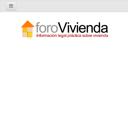
Inicio
Foro
Nuevo tema
Buscar en el foro
Categorías
Temas recientes
Reglas del Foro
Ayuda
Artículos
Artículos sobre Vivienda en Alquiler
Artículos sobre Vivienda en Propiedad
Artículos sobre la Comunidad de Propietarios