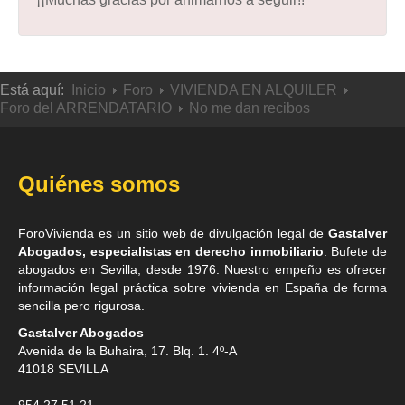
Está aquí:
Inicio
Foro
VIVIENDA EN ALQUILER
Foro del ARRENDATARIO
No me dan recibos
Quiénes somos
ForoVivienda es un sitio web de divulgación legal de
Gastalver
Abogados, especialistas en derecho inmobiliario
. Bufete de
abogados en Sevilla
, desde 1976. Nuestro empeño es ofrecer
información legal práctica sobre vivienda en España de forma
sencilla pero rigurosa.
Gastalver Abogados
Avenida de la Buhaira, 17. Blq. 1. 4º-A
41018
SEVILLA
954 27 51 21