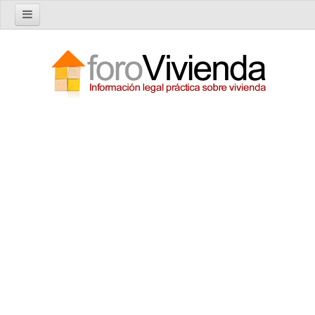
Inicio
Foro
Nuevo tema
Buscar en el foro
Categorías
Temas recientes
Reglas del Foro
Ayuda
Artículos
Artículos sobre Vivienda en Alquiler
Artículos sobre Vivienda en Propiedad
Artículos sobre la Comunidad de Propietarios