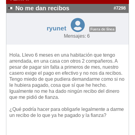
Modelos de Contratos
No me dan recibos
#7298
Requerimientos y comunicaciones
Formularios sobre Propiedad Horizontal
ryunet
Modelos de Convocatoria de Junta de Propietarios
Fuera de línea
Mensajes: 6
Modelos de Acta de Junta de Propietarios
Requerimientos y comunicaciones
Hola. Llevo 6 meses en una habitación que tengo
Legislación
arrendada, en una casa con otros 2 compañeros. A
pesar de pagar sin falta a primeros de mes, nuestro
Legislación sobre Arrendamientos Urbanos
casero exige el pago en efectivo y no nos da recibos.
Legislación sobre la Comunidad de Propietarios
Tengo miedo de que pudiera demandarme como si no
le hubiera pagado, cosa que sí que he hecho.
Legislación sobre Adquisición de Vivienda en Propiedad
Igualmente no me ha dado ningún recibo del dinero
Legislación de interés práctico
que me pidió de fianza.
Diccionario
¿Qué podría hacer para obligarle legalmente a darme
un recibo de lo que ya he pagado y la fianza?
Usuario
Entrar / Salir