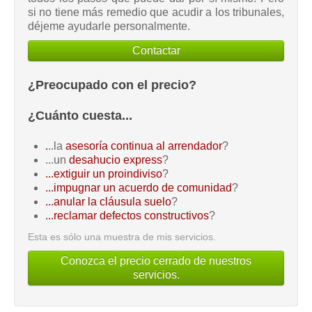
si no tiene más remedio que acudir a los tribunales,
déjeme ayudarle personalmente.
Contactar
¿Preocupado con el precio?
¿Cuánto cuesta...
.
..la
asesoría continua al arrendador
?
...un
desahucio express
?
...extiguir un proindiviso
?
...impugnar un acuerdo de comunidad
?
...anular la cláusula suelo
?
...reclamar defectos constructivos
?
Esta es sólo una muestra de mis servicios.
Conozca el precio cerrado de nuestros
servicios.