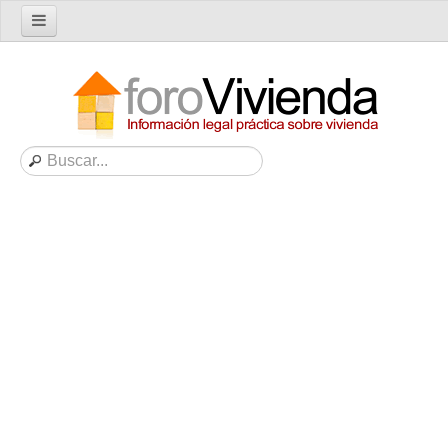
Inicio
Foro
Nuevo tema
Buscar en el foro
Categorías
Temas recientes
Reglas del Foro
Ayuda
Artículos
Artículos sobre Vivienda en Alquiler
Artículos sobre Vivienda en Propiedad
Artículos sobre la Comunidad de Propietarios