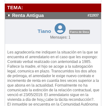
Modelos de Contratos
TEMA:
Requerimientos y comunicaciones
Formularios sobre Propiedad Horizontal
Renta Antigua
#11937
Modelos de Convocatoria de Junta de Propietarios
Modelos de Acta de Junta de Propietarios
Tiano
Fuera de línea
Requerimientos y comunicaciones
Mensajes: 1
Legislación
Les agradecería me indiquen la situación en la que se
Legislación sobre Arrendamientos Urbanos
encuentra el arrendatario en el caso que les expongo:
Legislación sobre la Comunidad de Propietarios
Contrato verbal realizado con anterioridad a 1985.
Fallece la madre, el hijo se acoge a la subrogación
Legislación sobre Adquisición de Vivienda en Propiedad
legal, comunica en plazo. Transcurridos los dos años
Legislación de interés práctico
de prórroga, el arrendador le exige nuevo contrato e
incremento de renta en cuantía tres veces superior a la
Diccionario
que abona en la actualidad. Formalmente no ha
comunicado la extinción de la relación contractual, que
Usuario
venció el 23/05/2019. El arrendatario sigue en la
vivienda a día de hoy¿cabe la tácita reconducción?.
Entrar / Salir
El inmueble se encuentra en la Comunidad Autónoma