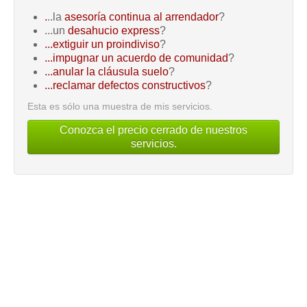
.
..la
asesoría continua al arrendador
?
...un
desahucio express
?
...extiguir un proindiviso
?
...impugnar un acuerdo de comunidad
?
...anular la cláusula suelo
?
...reclamar defectos constructivos
?
Esta es sólo una muestra de mis servicios.
Conozca el precio cerrado de nuestros
servicios.