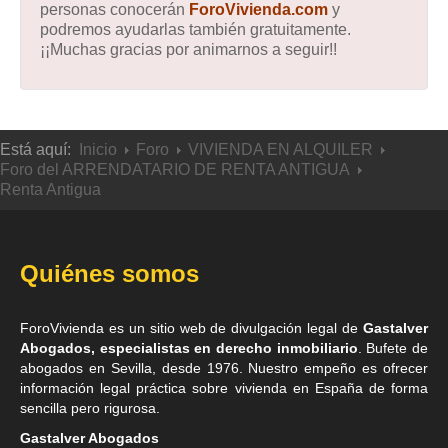
personas conocerán
ForoVivienda.com
y
podremos ayudarlas también gratuitamente.
¡¡Muchas gracias por animarnos a seguir!!
Está aquí:
Inicio
Foro
VIVIENDA EN ALQUILER
Foro del ARRENDATARIO DE RENTA ANTIGUA
Renta Antigua
Quiénes somos
ForoVivienda es un sitio web de divulgación legal de
Gastalver
Abogados, especialistas en derecho inmobiliario
. Bufete de
abogados en Sevilla
, desde 1976. Nuestro empeño es ofrecer
información legal práctica sobre vivienda en España de forma
sencilla pero rigurosa.
Gastalver Abogados