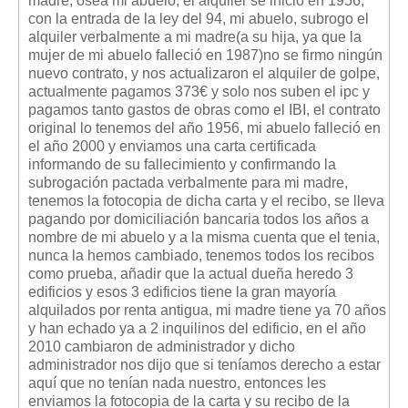
madre, ósea mi abuelo, el alquiler se inicio en 1956,
Mis boletines
con la entrada de la ley del 94, mi abuelo, subrogo el
alquiler verbalmente a mi madre(a su hija, ya que la
mujer de mi abuelo falleció en 1987)no se firmo ningún
nuevo contrato, y nos actualizaron el alquiler de golpe,
actualmente pagamos 373€ y solo nos suben el ipc y
pagamos tanto gastos de obras como el IBI, el contrato
original lo tenemos del año 1956, mi abuelo falleció en
el año 2000 y enviamos una carta certificada
informando de su fallecimiento y confirmando la
subrogación pactada verbalmente para mi madre,
tenemos la fotocopia de dicha carta y el recibo, se lleva
pagando por domiciliación bancaria todos los años a
nombre de mi abuelo y a la misma cuenta que el tenia,
nunca la hemos cambiado, tenemos todos los recibos
como prueba, añadir que la actual dueña heredo 3
edificios y esos 3 edificios tiene la gran mayoría
alquilados por renta antigua, mi madre tiene ya 70 años
y han echado ya a 2 inquilinos del edificio, en el año
2010 cambiaron de administrador y dicho
administrador nos dijo que si teníamos derecho a estar
aquí que no tenían nada nuestro, entonces les
enviamos la fotocopia de la carta y su recibo de la