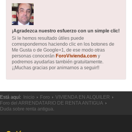
¡Agradezca nuestro esfuerzo con un simple clic!
Si le hemos resultado útiles puede
correspondernos haciendo clic en los botones de
Me Gusta o de Google+1, de ese modo otras
personas conocerán
ForoVivienda.com
y
podremos ayudarlas también gratuitamente.
¡¡Muchas gracias por animarnos a seguir!!
Está aquí:
Inicio
Foro
VIVIENDA EN ALQUILER
Foro del ARRENDATARIO DE RENTA ANTIGUA
Duda sobre renta antigua.