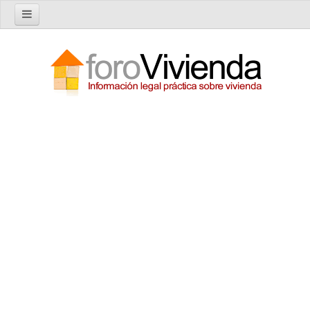
Inicio
Foro
Nuevo tema
Buscar en el foro
Categorías
Temas recientes
Reglas del Foro
Ayuda
Artículos
Artículos sobre Vivienda en Alquiler
Artículos sobre Vivienda en Propiedad
Artículos sobre la Comunidad de Propietarios