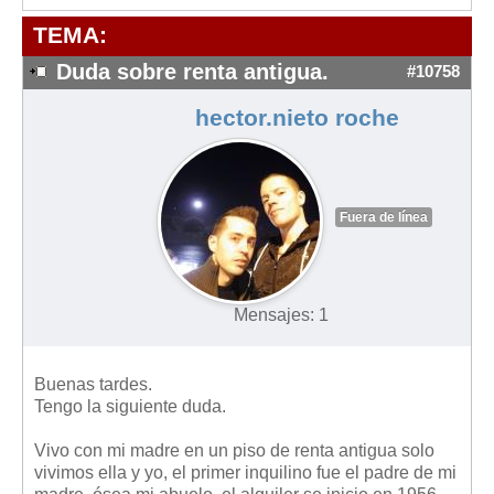
Modelos de Contratos
TEMA:
Requerimientos y comunicaciones
Formularios sobre Propiedad Horizontal
Duda sobre renta antigua.
#10758
Modelos de Convocatoria de Junta de Propietarios
hector.nieto roche
Modelos de Acta de Junta de Propietarios
Requerimientos y comunicaciones
Legislación
Fuera de línea
Legislación sobre Arrendamientos Urbanos
Legislación sobre la Comunidad de Propietarios
Mensajes: 1
Legislación sobre Adquisición de Vivienda en Propiedad
Legislación de interés práctico
Buenas tardes.
Diccionario
Tengo la siguiente duda.
Usuario
Vivo con mi madre en un piso de renta antigua solo
vivimos ella y yo, el primer inquilino fue el padre de mi
Entrar / Salir