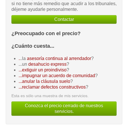
si no tiene más remedio que acudir a los tribunales,
déjeme ayudarle personalmente.
Contactar
¿Preocupado con el precio?
¿Cuánto cuesta...
.
..la
asesoría continua al arrendador
?
...un
desahucio express
?
...extiguir un proindiviso
?
...impugnar un acuerdo de comunidad
?
...anular la cláusula suelo
?
...reclamar defectos constructivos
?
Esta es sólo una muestra de mis servicios.
Conozca el precio cerrado de nuestros
servicios.