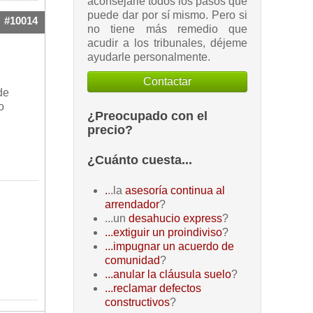
aconsejarle todos los pasos que
puede dar por sí mismo. Pero si
#10014
no tiene más remedio que
acudir a los tribunales, déjeme
ayudarle personalmente.
Contactar
de
o
¿Preocupado con el
precio?
¿Cuánto cuesta...
.
..la
asesoría continua al
arrendador
?
...un
desahucio express
?
...extiguir un proindiviso
?
...impugnar un acuerdo de
comunidad
?
...anular la cláusula suelo
?
...reclamar defectos
constructivos
?