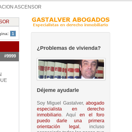
ACION ASCENSOR
NSOR
gina:
1
¿Problemas de vivienda?
#9999
N
QUE
Déjeme ayudarle
Soy Miguel Gastalver,
abogado
especialista en derecho
inmobiliario
. Aquí
en el foro
puedo darle una primera
orientación legal
, incluso