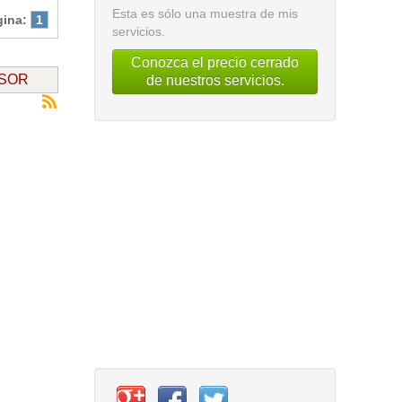
Esta es sólo una muestra de mis
gina:
1
servicios.
Conozca el precio cerrado
NSOR
de nuestros servicios.