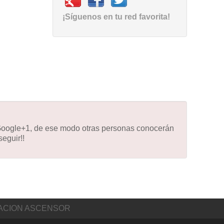
¡Síguenos en tu red favorita!
 Google+1, de ese modo otras personas conocerán
eguir!!
ACION ASCENSOR