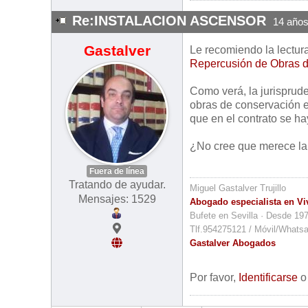
Re:INSTALACION ASCENSOR
14 años
Gastalver
Le recomiendo la lectura 
Repercusión de Obras d
Como verá, la jurisprude
obras de conservación en
que en el contrato se h
¿No cree que merece la 
Fuera de línea
Tratando de ayudar.
Miguel Gastalver Trujillo
Mensajes: 1529
Abogado especialista en Vi
Bufete en Sevilla · Desde 19
Tlf.954275121 / Móvil/Whats
Gastalver Abogados
Por favor,
Identificarse