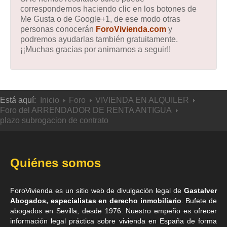
correspondernos haciendo clic en los botones de
Me Gusta o de Google+1, de ese modo otras
personas conocerán
ForoVivienda.com
y
podremos ayudarlas también gratuitamente.
¡¡Muchas gracias por animarnos a seguir!!
Está aquí:
Inicio
Foro
VIVIENDA EN ALQUILER
Foro del ARRENDADOR DE RENTA ANTIGUA
plazo subrogacion de contrato
Quiénes somos
ForoVivienda es un sitio web de divulgación legal de
Gastalver
Abogados, especialistas en derecho inmobiliario
. Bufete de
abogados en Sevilla
, desde 1976. Nuestro empeño es ofrecer
información legal práctica sobre vivienda en España de forma