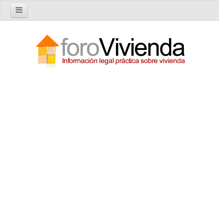
Inicio
Foro
Nuevo tema
Buscar en el foro
Categorías
Temas recientes
Reglas del Foro
Ayuda
Artículos
Artículos sobre Vivienda en Alquiler
Artículos sobre Vivienda en Propiedad
Artículos sobre la Comunidad de Propietarios