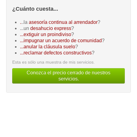
¿Cuánto cuesta...
.
..la
asesoría continua al arrendador
?
...un
desahucio express
?
...extiguir un proindiviso
?
...impugnar un acuerdo de comunidad
?
...anular la cláusula suelo
?
...reclamar defectos constructivos
?
Esta es sólo una muestra de mis servicios.
Conozca el precio cerrado de nuestros
servicios.