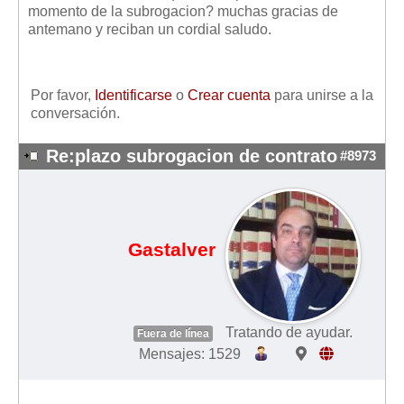
momento de la subrogacion? muchas gracias de
Mis boletines
antemano y reciban un cordial saludo.
Por favor,
Identificarse
o
Crear cuenta
para unirse a la
conversación.
Re:plazo subrogacion de contrato
#8973
Gastalver
Tratando de ayudar.
Fuera de línea
Mensajes: 1529