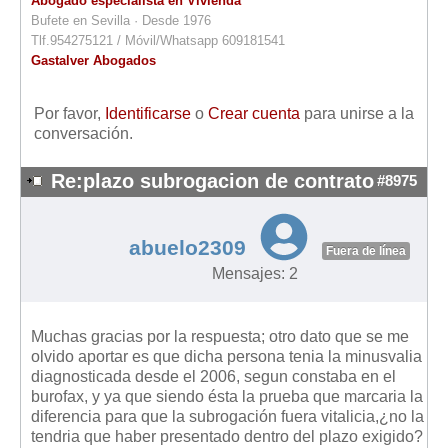
Abogado especialista en Vivienda
Bufete en Sevilla · Desde 1976
Tlf.954275121 / Móvil/Whatsapp 609181541
Gastalver Abogados
Por favor,
Identificarse
o
Crear cuenta
para unirse a la
conversación.
Re:plazo subrogacion de contrato
#8975
abuelo2309
Fuera de línea
Mensajes: 2
Muchas gracias por la respuesta; otro dato que se me
olvido aportar es que dicha persona tenia la minusvalia
diagnosticada desde el 2006, segun constaba en el
burofax, y ya que siendo ésta la prueba que marcaria la
diferencia para que la subrogación fuera vitalicia,¿no la
tendria que haber presentado dentro del plazo exigido?