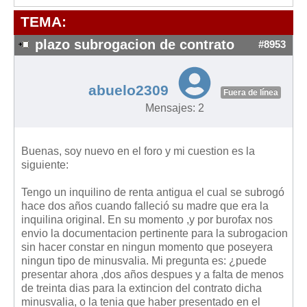
Modelos de Contratos
TEMA:
Requerimientos y comunicaciones
Formularios sobre Propiedad Horizontal
plazo subrogacion de contrato
#8953
Modelos de Convocatoria de Junta de Propietarios
Modelos de Acta de Junta de Propietarios
abuelo2309
Fuera de línea
Requerimientos y comunicaciones
Mensajes: 2
Legislación
Buenas, soy nuevo en el foro y mi cuestion es la
Legislación sobre Arrendamientos Urbanos
siguiente:
Legislación sobre la Comunidad de Propietarios
Tengo un inquilino de renta antigua el cual se subrogó
Legislación sobre Adquisición de Vivienda en Propiedad
hace dos años cuando falleció su madre que era la
Legislación de interés práctico
inquilina original. En su momento ,y por burofax nos
envio la documentacion pertinente para la subrogacion
Diccionario
sin hacer constar en ningun momento que poseyera
ningun tipo de minusvalia. Mi pregunta es: ¿puede
Usuario
presentar ahora ,dos años despues y a falta de menos
de treinta dias para la extincion del contrato dicha
Entrar / Salir
minusvalia, o la tenia que haber presentado en el