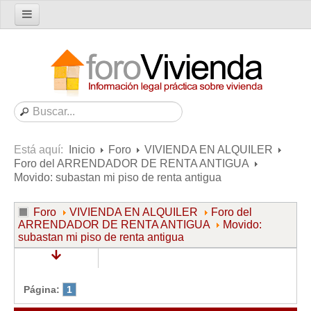
Inicio
Foro
Nuevo tema
Buscar en el foro
Categorías
Está aquí:
Inicio
Foro
VIVIENDA EN ALQUILER
Temas recientes
Foro del ARRENDADOR DE RENTA ANTIGUA
Movido: subastan mi piso de renta antigua
Reglas del Foro
Ayuda
Foro
VIVIENDA EN ALQUILER
Foro del
ARRENDADOR DE RENTA ANTIGUA
Movido:
Artículos
subastan mi piso de renta antigua
Artículos sobre Vivienda en Alquiler
Artículos sobre Vivienda en Propiedad
Página:
1
Artículos sobre la Comunidad de Propietarios