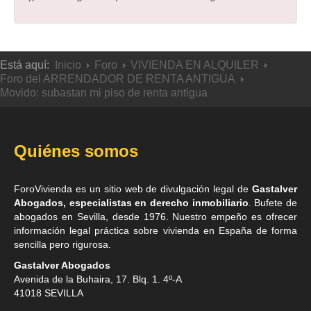
Está aquí:
Inicio
Foro
VIVIENDA EN ALQUILER
Foro del ARRENDADOR DE RENTA ANTIGUA
Movido: subastan mi piso de renta antigua
Quiénes somos
ForoVivienda es un sitio web de divulgación legal de
Gastalver
Abogados, especialistas en derecho inmobiliario
. Bufete de
abogados en Sevilla
, desde 1976. Nuestro empeño es ofrecer
información legal práctica sobre vivienda en España de forma
sencilla pero rigurosa.
Gastalver Abogados
Avenida de la Buhaira, 17. Blq. 1. 4º-A
41018
SEVILLA