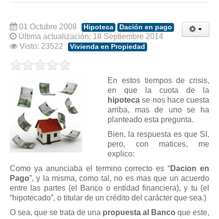
Modelos de Contratos
Requerimientos y comunicaciones
01 Octubre 2008
Hipoteca
Dación en pago
Formularios sobre Propiedad Horizontal
Última actualización: 18 Septiembre 2014
Modelos de Convocatoria de Junta de Propietarios
Visto: 23522
Vivienda en Propiedad
Modelos de Acta de Junta de Propietarios
Requerimientos y comunicaciones
En estos tiempos de crisis,
en que la cuota de la
Legislación
hipoteca
se nos hace cuesta
arriba, mas de uno se ha
Legislación sobre Arrendamientos Urbanos
planteado esta pregunta.
Legislación sobre la Comunidad de Propietarios
Bien, la respuesta es que SI,
Legislación sobre Adquisición de Vivienda en Propiedad
pero, con matices, me
explico:
Legislación de interés práctico
Como ya anunciaba el termino correcto es “
Dacion en
Diccionario
Pago
”, y la misma, como tal, no es mas que un acuerdo
entre las partes (el Banco o entidad financiera), y tu (el
Usuario
“hipotecado”, o titular de un crédito del carácter que sea.)
Entrar / Salir
O sea, que se trata de una
propuesta al Banco
que este,