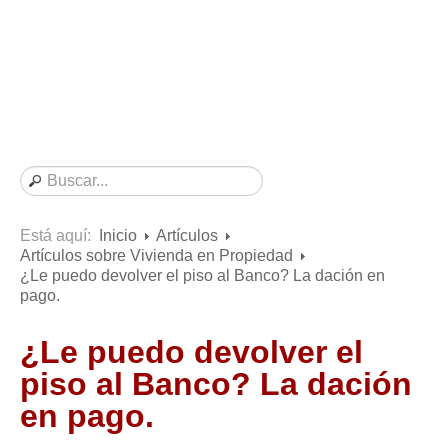
Consultas resueltas sobre Vivienda en Alquiler
Consultas resueltas sobre Vivienda en Propiedad
Consultas resueltas sobre la Comunidad de Propietarios
Formularios
Formularios de Arrendamientos Urbanos
Contratos de Arrendamiento
De vivienda
De uso distinto al de vivienda
Está aquí:
Inicio
Artículos
Artículos sobre Vivienda en Propiedad
Otros contratos de Arrendamiento
¿Le puedo devolver el piso al Banco? La dación en
Requerimientos y comunicaciones
pago.
Para contratos posteriores al 6 de junio de 2013
¿Le puedo devolver el
Para contratos anteriores al 6 de junio de 2013
piso al Banco? La dación
Para contratos de Renta Antigua
en pago.
Formularios sobre Vivienda en Propiedad