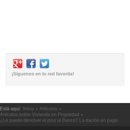
¡Síguenos en tu red favorita!
Está aquí:
Inicio
Artículos
Artículos sobre Vivienda en Propiedad
¿Le puedo devolver el piso al Banco? La dación en pago.