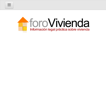
Inicio
Foro
Nuevo tema
Buscar en el foro
Categorías
Temas recientes
Reglas del Foro
Ayuda
Artículos
Artículos sobre Vivienda en Alquiler
Artículos sobre Vivienda en Propiedad
Artículos sobre la Comunidad de Propietarios