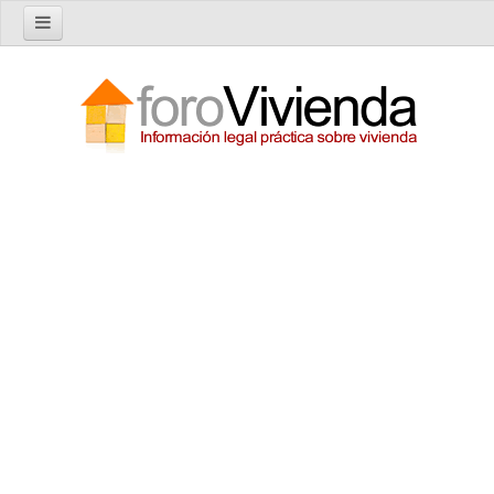
Inicio
Foro
Nuevo tema
Buscar en el foro
Categorías
Temas recientes
Reglas del Foro
Ayuda
Artículos
Artículos sobre Vivienda en Alquiler
Artículos sobre Vivienda en Propiedad
Artículos sobre la Comunidad de Propietarios