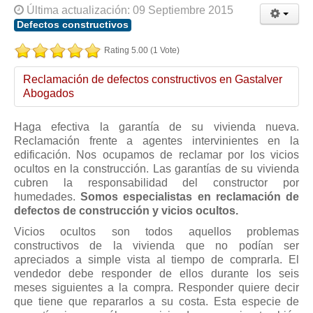
Modelos de Contratos
Última actualización: 09 Septiembre 2015
Requerimientos y comunicaciones
Defectos constructivos
Formularios sobre Propiedad Horizontal
Rating 5.00 (1 Vote)
Modelos de Convocatoria de Junta de Propietarios
Reclamación de defectos constructivos en Gastalver
Modelos de Acta de Junta de Propietarios
Abogados
Requerimientos y comunicaciones
Haga efectiva la garantía de su vivienda nueva.
Legislación
Reclamación frente a agentes intervinientes en la
edificación. Nos ocupamos de reclamar por los vicios
Legislación sobre Arrendamientos Urbanos
ocultos en la construcción. Las garantías de su vivienda
Legislación sobre la Comunidad de Propietarios
cubren la responsabilidad del constructor por
humedades.
Somos especialistas en reclamación de
Legislación sobre Adquisición de Vivienda en Propiedad
defectos de construcción y vicios ocultos.
Legislación de interés práctico
Vicios ocultos son todos aquellos problemas
constructivos de la vivienda que no podían ser
Diccionario
apreciados a simple vista al tiempo de comprarla. El
vendedor debe responder de ellos durante los seis
Usuario
meses siguientes a la compra. Responder quiere decir
Entrar / Salir
que tiene que repararlos a su costa. Esta especie de