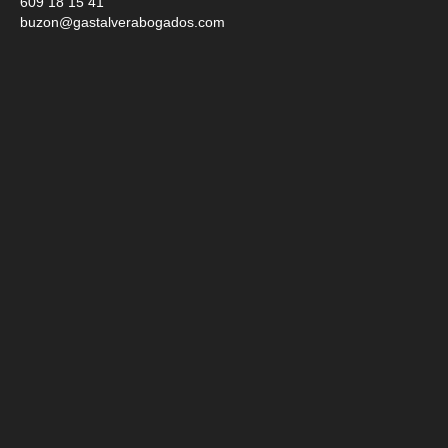
609 18 15 41
buzon@gastalverabogados.com