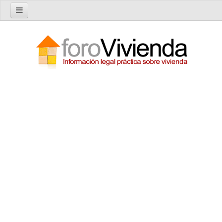
Inicio
Foro
Nuevo tema
Buscar en el foro
Categorías
Temas recientes
Reglas del Foro
Ayuda
Artículos
Artículos sobre Vivienda en Alquiler
Artículos sobre Vivienda en Propiedad
Artículos sobre la Comunidad de Propietarios