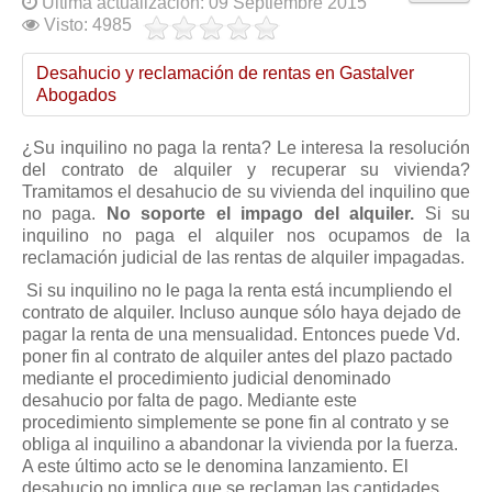
Modelos de Contratos
Última actualización: 09 Septiembre 2015
Visto: 4985
Requerimientos y comunicaciones
Formularios sobre Propiedad Horizontal
Desahucio y reclamación de rentas en Gastalver
Abogados
Modelos de Convocatoria de Junta de Propietarios
Modelos de Acta de Junta de Propietarios
¿Su inquilino no paga la renta? Le interesa la resolución
Requerimientos y comunicaciones
del contrato de alquiler y recuperar su vivienda?
Tramitamos el desahucio de su vivienda del inquilino que
Legislación
no paga.
No soporte el impago del alquiler.
Si su
inquilino no paga el alquiler nos ocupamos de la
Legislación sobre Arrendamientos Urbanos
reclamación judicial de las rentas de alquiler impagadas.
Legislación sobre la Comunidad de Propietarios
Si su inquilino no le paga la renta está incumpliendo el
contrato de alquiler. Incluso aunque sólo haya dejado de
Legislación sobre Adquisición de Vivienda en Propiedad
pagar la renta de una mensualidad. Entonces puede Vd.
Legislación de interés práctico
poner fin al contrato de alquiler antes del plazo pactado
mediante el procedimiento judicial denominado
Diccionario
desahucio por falta de pago. Mediante este
procedimiento simplemente se pone fin al contrato y se
Usuario
obliga al inquilino a abandonar la vivienda por la fuerza.
A este último acto se le denomina lanzamiento. El
Entrar / Salir
desahucio no implica que se reclaman las cantidades