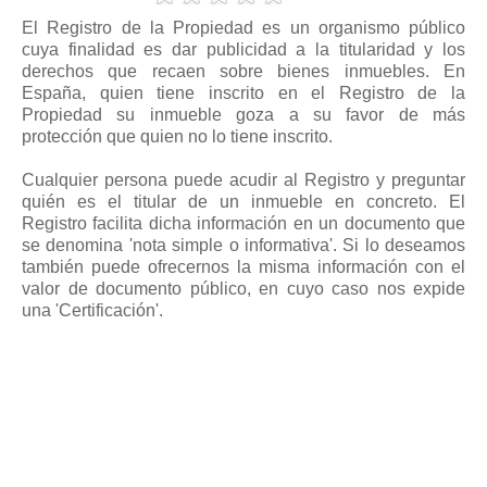
Modelos de Contratos
El Registro de la Propiedad es un organismo público
Requerimientos y comunicaciones
cuya finalidad es dar publicidad a la titularidad y los
Formularios sobre Propiedad Horizontal
derechos que recaen sobre bienes inmuebles. En
España, quien tiene inscrito en el Registro de la
Modelos de Convocatoria de Junta de Propietarios
Propiedad su inmueble goza a su favor de más
Modelos de Acta de Junta de Propietarios
protección que quien no lo tiene inscrito.
Requerimientos y comunicaciones
Cualquier persona puede acudir al Registro y preguntar
quién es el titular de un inmueble en concreto. El
Legislación
Registro facilita dicha información en un documento que
Legislación sobre Arrendamientos Urbanos
se denomina 'nota simple o informativa'. Si lo deseamos
también puede ofrecernos la misma información con el
Legislación sobre la Comunidad de Propietarios
valor de documento público, en cuyo caso nos expide
una 'Certificación'.
Legislación sobre Adquisición de Vivienda en Propiedad
Legislación de interés práctico
Diccionario
Usuario
Entrar / Salir