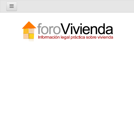
Inicio
Foro
Nuevo tema
Buscar en el foro
Categorías
Temas recientes
Reglas del Foro
Ayuda
Artículos
Artículos sobre Vivienda en Alquiler
Artículos sobre Vivienda en Propiedad
Artículos sobre la Comunidad de Propietarios