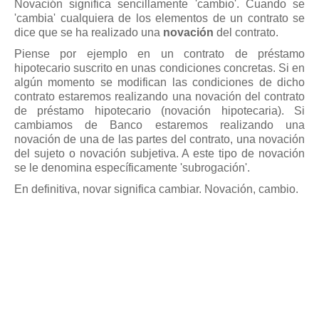
Modelos de Contratos
Novación significa sencillamente 'cambio'. Cuando se
'cambia' cualquiera de los elementos de un contrato se
Requerimientos y comunicaciones
dice que se ha realizado una
novación
del contrato.
Formularios sobre Propiedad Horizontal
Piense por ejemplo en un contrato de préstamo
Modelos de Convocatoria de Junta de Propietarios
hipotecario suscrito en unas condiciones concretas. Si en
algún momento se modifican las condiciones de dicho
Modelos de Acta de Junta de Propietarios
contrato estaremos realizando una novación del contrato
Requerimientos y comunicaciones
de préstamo hipotecario (novación hipotecaria). Si
cambiamos de Banco estaremos realizando una
Legislación
novación de una de las partes del contrato, una novación
del sujeto o novación subjetiva. A este tipo de novación
Legislación sobre Arrendamientos Urbanos
se le denomina específicamente 'subrogación'.
Legislación sobre la Comunidad de Propietarios
En definitiva, novar significa cambiar. Novación, cambio.
Legislación sobre Adquisición de Vivienda en Propiedad
Legislación de interés práctico
Diccionario
Usuario
Entrar / Salir