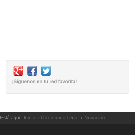
¡Síguenos en tu red favorita!
Está aquí:
Inicio
Diccionario Legal
Novación