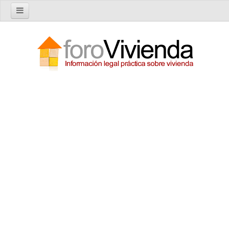
Inicio
Foro
Nuevo tema
Buscar en el foro
Categorías
Temas recientes
Reglas del Foro
Ayuda
Artículos
Artículos sobre Vivienda en Alquiler
Artículos sobre Vivienda en Propiedad
Artículos sobre la Comunidad de Propietarios