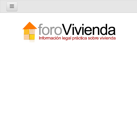
Inicio
Foro
Nuevo tema
Buscar en el foro
Categorías
Temas recientes
Reglas del Foro
Ayuda
Artículos
Artículos sobre Vivienda en Alquiler
Artículos sobre Vivienda en Propiedad
Artículos sobre la Comunidad de Propietarios