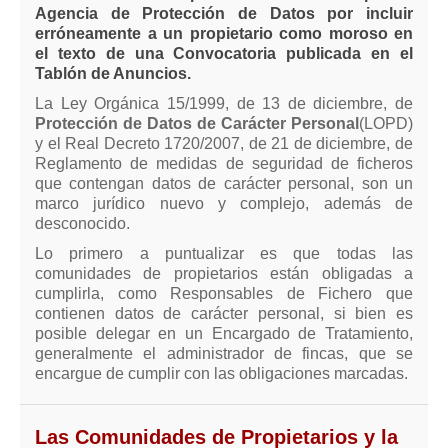
Modelos de Contratos
Agencia de Protección de Datos por incluir
Requerimientos y comunicaciones
erróneamente a un propietario como moroso en
el texto de una Convocatoria publicada en el
Formularios sobre Propiedad Horizontal
Tablón de Anuncios.
Modelos de Convocatoria de Junta de Propietarios
La Ley Orgánica 15/1999, de 13 de diciembre, de
Modelos de Acta de Junta de Propietarios
Protección de Datos de Carácter Personal
(LOPD)
y el Real Decreto 1720/2007, de 21 de diciembre, de
Requerimientos y comunicaciones
Reglamento de medidas de seguridad de ficheros
que contengan datos de carácter personal, son un
Legislación
marco jurídico nuevo y complejo, además de
desconocido.
Legislación sobre Arrendamientos Urbanos
Lo primero a puntualizar es que todas las
Legislación sobre la Comunidad de Propietarios
comunidades de propietarios están obligadas a
Legislación sobre Adquisición de Vivienda en Propiedad
cumplirla, como Responsables de Fichero que
contienen datos de carácter personal, si bien es
Legislación de interés práctico
posible delegar en un Encargado de Tratamiento,
generalmente el administrador de fincas, que se
Diccionario
encargue de cumplir con las obligaciones marcadas.
Usuario
Entrar / Salir
Las Comunidades de Propietarios y la