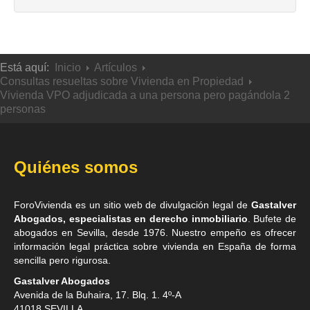
Está aquí:
Inicio
Artículos
Consultas resueltas sobre Vivienda en Propiedad
Vivienda VPO adjudicada a una persona pero pagándola 2
personas
Quiénes somos
ForoVivienda es un sitio web de divulgación legal de
Gastalver
Abogados, especialistas en derecho inmobiliario
. Bufete de
abogados en Sevilla
, desde 1976. Nuestro empeño es ofrecer
información legal práctica sobre vivienda en España de forma
sencilla pero rigurosa.
Gastalver Abogados
Avenida de la Buhaira, 17. Blq. 1. 4º-A
41018
SEVILLA