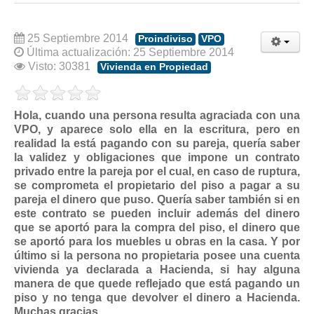
Modelos de Contratos
Requerimientos y comunicaciones
25 Septiembre 2014
Proindiviso
VPO
Formularios sobre Propiedad Horizontal
Última actualización: 25 Septiembre 2014
Modelos de Convocatoria de Junta de Propietarios
Visto: 30381
Vivienda en Propiedad
Modelos de Acta de Junta de Propietarios
Requerimientos y comunicaciones
Hola, cuando una persona resulta agraciada con una
VPO, y aparece solo ella en la escritura, pero en
Legislación
realidad la está pagando con su pareja, quería saber
la validez y obligaciones que impone un contrato
Legislación sobre Arrendamientos Urbanos
privado entre la pareja por el cual, en caso de ruptura,
Legislación sobre la Comunidad de Propietarios
se comprometa el propietario del piso a pagar a su
pareja el dinero que puso. Quería saber también si en
Legislación sobre Adquisición de Vivienda en Propiedad
este contrato se pueden incluir además del dinero
Legislación de interés práctico
que se aportó para la compra del piso, el dinero que
se aportó para los muebles u obras en la casa. Y por
Diccionario
último si la persona no propietaria posee una cuenta
vivienda ya declarada a Hacienda, si hay alguna
Usuario
manera de que quede reflejado que está pagando un
piso y no tenga que devolver el dinero a Hacienda.
Entrar / Salir
Muchas gracias.