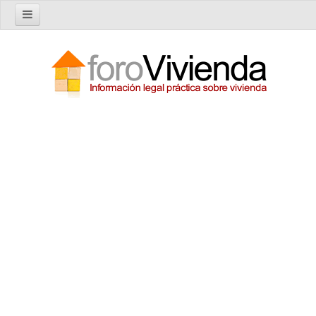
Inicio
Foro
Nuevo tema
Buscar en el foro
Categorías
Temas recientes
Reglas del Foro
Ayuda
Artículos
Artículos sobre Vivienda en Alquiler
Artículos sobre Vivienda en Propiedad
Artículos sobre la Comunidad de Propietarios