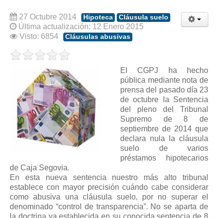
Modelos de Contratos
Requerimientos y comunicaciones
27 Octubre 2014
Hipoteca
Cláusula suelo
Última actualización: 12 Enero 2015
Formularios sobre Propiedad Horizontal
Visto: 6854
Cláusulas abusivas
Modelos de Convocatoria de Junta de Propietarios
Modelos de Acta de Junta de Propietarios
El CGPJ ha hecho
Requerimientos y comunicaciones
pública mediante nota de
prensa del pasado día 23
Legislación
de octubre la Sentencia
del pleno del Tribunal
Legislación sobre Arrendamientos Urbanos
Supremo de 8 de
Legislación sobre la Comunidad de Propietarios
septiembre de 2014 que
declara nula la cláusula
Legislación sobre Adquisición de Vivienda en Propiedad
suelo de varios
Legislación de interés práctico
préstamos hipotecarios
de Caja Segovia.
Diccionario
En esta nueva sentencia nuestro más alto tribunal
establece con mayor precisión cuándo cabe considerar
Usuario
como abusiva una cláusula suelo, por no superar el
denominado “control de transparencia”. No se aparta de
Entrar / Salir
la doctrina ya establecida en su conocida sentencia de 8