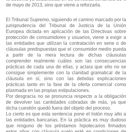
Mis boletines
de mayo de 2013, sino que viene a reforzarla.
El Tribunal Supremo, siguiendo el camino marcado por la
jurisprudencia del Tribunal de Justicia de la Unión
Europea dictada en aplicación de las Directivas sobre
protección de consumidores y usuarios, viene a exigir a
las entidades que utilizan la contratación en serie o de
cláusulas predispuestas que el consumidor medio pueda
a partir de la mera lectura de dichas cláusulas
comprender realmente cuáles son las consecuencias
prácticas de cada una de ellas, y aclara que ello no se
consigue simplemente con la claridad gramatical de la
cláusula en sí, sino con las debidas explicaciones
prácticas tanto en la fase de la oferta comercial como
plasmada en las propias estipulaciones.
Por desgracia no se pronuncia respecto a la obligación
de devolver las cantidades cobradas de más, ya que
dicha cuestión quedó fuera del objeto del proceso.
Lo cierto es que esta sentencia pone el listón muy alto a
las entidades bancarias. En la práctica es muy dudoso
que ninguno de los préstamos hipotecarios firmados
estos años con cláusula suelo esté en condiciones de