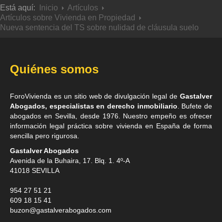
Está aquí:
Inicio
Artículos
Artículos sobre Vivienda en Propiedad
Nueva sentencia del TS sobre nulidad de cláusula suelo
Quiénes somos
ForoVivienda es un sitio web de divulgación legal de
Gastalver
Abogados, especialistas en derecho inmobiliario
. Bufete de
abogados en Sevilla
, desde 1976. Nuestro empeño es ofrecer
información legal práctica sobre vivienda en España de forma
sencilla pero rigurosa.
Gastalver Abogados
Avenida de la Buhaira, 17. Blq. 1. 4º-A
41018
SEVILLA
954 27 51 21
609 18 15 41
buzon@gastalverabogados.com