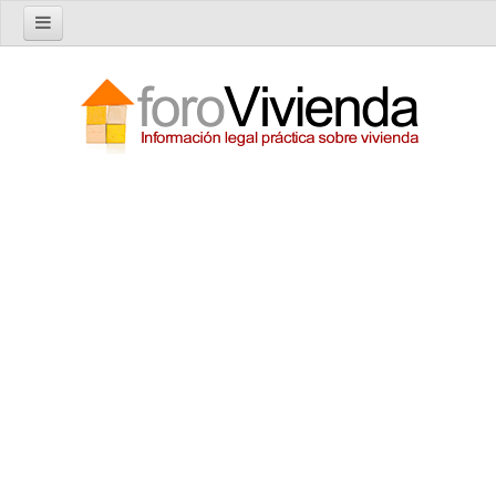
Inicio
Foro
Nuevo tema
Buscar en el foro
Categorías
Temas recientes
Reglas del Foro
Ayuda
Artículos
Artículos sobre Vivienda en Alquiler
Artículos sobre Vivienda en Propiedad
Artículos sobre la Comunidad de Propietarios