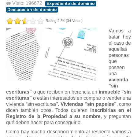
Modelos de Contratos
Visto: 196672
Expediente de dominio
Requerimientos y comunicaciones
Declaración de dominio
Formularios sobre Propiedad Horizontal
Rating 2.54 (34 Votes)
Modelos de Convocatoria de Junta de Propietarios
Vamos a
tratar hoy
Modelos de Acta de Junta de Propietarios
el caso de
Requerimientos y comunicaciones
aquellas
personas
Legislación
que
poseen
Legislación sobre Arrendamientos Urbanos
una
Legislación sobre la Comunidad de Propietarios
vivienda
“sin
Legislación sobre Adquisición de Vivienda en Propiedad
escrituras”
o que reciben en herencia un
inmueble “sin
Legislación de interés práctico
escrituras”
o están interesados en comprar o vender una
vivienda “sin escrituras”.
Viviendas “sin papeles”
, como
Diccionario
dicen también otros. Todos quieren
inscribirlas en el
Registro de la Propiedad a su nombre
, y preguntan
Usuario
qué deben hacer para conseguirlo.
Entrar / Salir
Como hay mucho desconocimiento al respecto vamos a