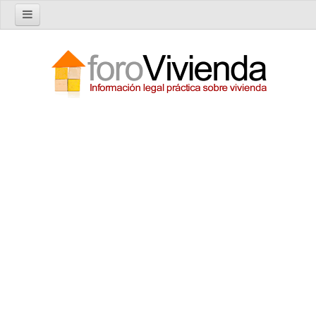
Inicio
Foro
Nuevo tema
Buscar en el foro
Categorías
Temas recientes
Reglas del Foro
Ayuda
Artículos
Artículos sobre Vivienda en Alquiler
Artículos sobre Vivienda en Propiedad
Artículos sobre la Comunidad de Propietarios